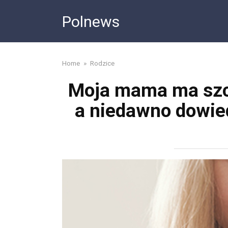
Skip
Polnews
to
content
Home
»
Rodzice
Moja mama ma szcz
a niedawno dowied