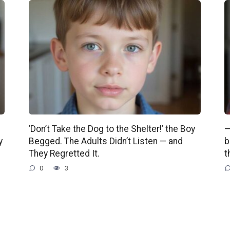
’Don’t Take the Dog to the Shelter!’ the Boy
—
y
Begged. The Adults Didn’t Listen — and
b
They Regretted It.
t
0
3