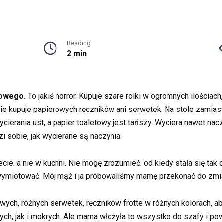
Reading
2 min
towego.
To jakiś horror. Kupuje szare rolki w ogromnych ilościac
nie kupuje papierowych ręczników ani serwetek. Na stole zamia
ycierania ust, a papier toaletowy jest tańszy. Wyciera nawet n
i sobie, jak wycierane są naczynia.
cie, a nie w kuchni. Nie mogę zrozumieć, od kiedy stała się tak 
wymiotować. Mój mąż i ja próbowaliśmy mamę przekonać do zmi
wych, różnych serwetek, ręczników frotte w różnych kolorach, ab
ch, jak i mokrych. Ale mama włożyła to wszystko do szafy i pow