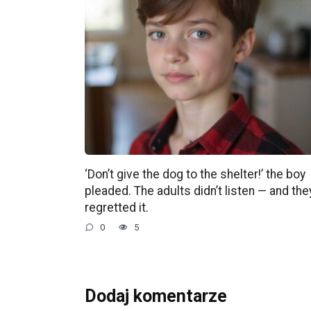
‘Don’t give the dog to the shelter!’ the boy
pleaded. The adults didn’t listen — and the
regretted it.
0
5
Dodaj komentarze