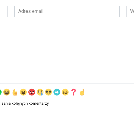
Adres
Wit
email
int
*
isania kolejnych komentarzy.