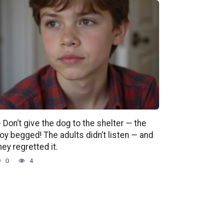
 Don’t give the dog to the shelter — the
oy begged! The adults didn’t listen — and
hey regretted it.
0
4