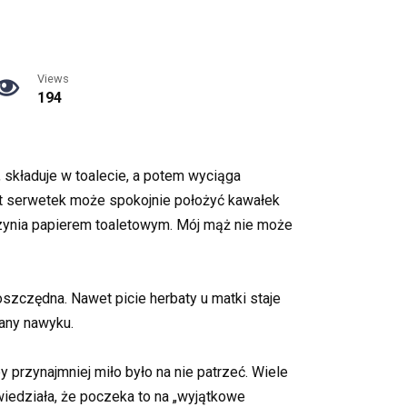
Views
194
h, składuje w toalecie, a potem wyciąga
st serwetek może spokojnie położyć kawałek
aczynia papierem toaletowym. Mój mąż nie może
oszczędna. Nawet picie herbaty u matki staje
any nawyku.
y przynajmniej miło było na nie patrzeć. Wiele
iedziała, że poczeka to na „wyjątkowe