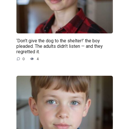
‘Don’t give the dog to the shelter!’ the boy
pleaded. The adults didn’t listen — and they
regretted it.
0
4