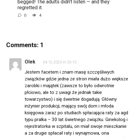
begged! The adults didn’t listen — and they
regretted it.
0
4
Comments: 1
Olek
04.12.2023 in 20:15
Jestem facetem i znam masę szczęśliwych
związków gdzie jedna ze stron miała dużo większe
zarobki i majątek (zawsze to było odwrotnie
płciowo, ale to z uwagi że jednak takie
towarzystwo) i się świetnie dogadują. Główny
inżynier produkcji, mający swój dom i młoda
księgowa zaraz po studiach spłacająca raty za agd
typu pralka – 30 lat świetnego związku. Ginekolog i
rejestratorka w szpitalu, on miał swoje mieszkanie
a za drugie spłacał raty i wynajmowa, ona