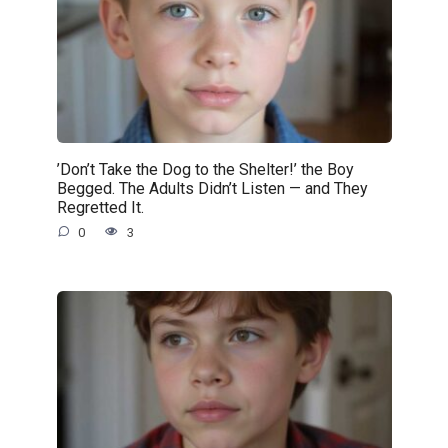
’Don’t Take the Dog to the Shelter!’ the Boy
Begged. The Adults Didn’t Listen — and They
Regretted It.
0
3