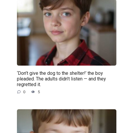
‘Don’t give the dog to the shelter!’ the boy
pleaded. The adults didn’t listen — and they
regretted it.
0
5