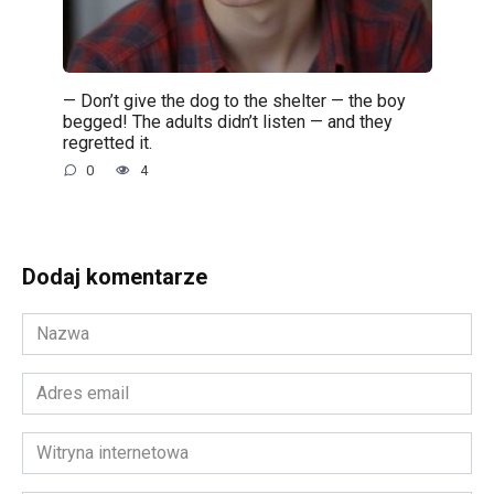
— Don’t give the dog to the shelter — the boy
begged! The adults didn’t listen — and they
regretted it.
0
4
Dodaj komentarze
Nazwa
*
Adres
email
*
Witryna
internetowa