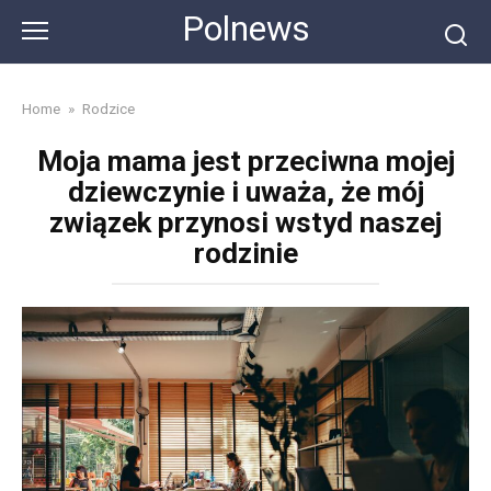
Skip
Polnews
to
content
Home
»
Rodzice
Moja mama jest przeciwna mojej
dziewczynie i uważa, że mój
związek przynosi wstyd naszej
rodzinie