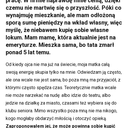
pracę. W firmie naprawdę mnie cenią, dzięki
czemu nie martwię się o przyszłość. Póki co
wynajmuję mieszkanie, ale mam odłożoną
sporą sumę pieniędzy na wkład własny, więc
myślę, że niebawem kupię sobie własne
lokum. Mam mamę, która aktualnie jest na
emeryturze. Mieszka sama, bo tata zmarł
ponad 5 lat temu.
Od kiedy ojca nie ma już na świecie, moja matka całą
swoją energię skupia tylko na mnie. Odwiedzam ją często,
ale ona wcale nie jest sama, bo poza mną ma przyjaciół, z
którymi często spędza czas. Teoretycznie matka wcale
nie może narzekać na nudę: albo idzie do teatru, albo
jedzie na działkę za miasto, czasami też wybiera się do
klubu seniora. Mimo wszystko poza mną nie ma nikogo,
kogo mogłaby obdarzyć miłością i otoczyć opieką.
Zaproponowałem jej, że może powinna sobie kupić