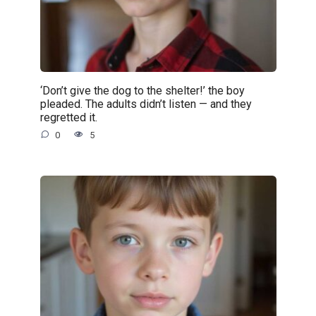
‘Don’t give the dog to the shelter!’ the boy
pleaded. The adults didn’t listen — and they
regretted it.
0
5