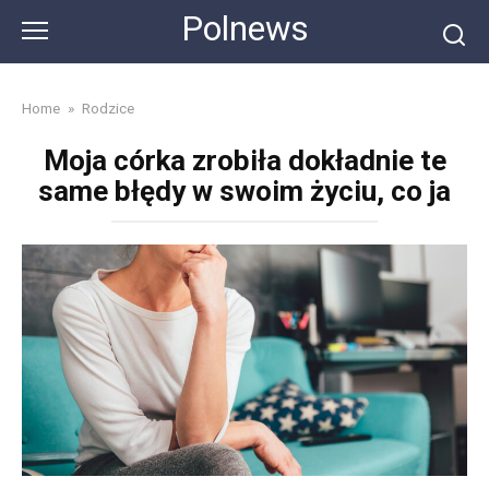
Skip
Polnews
to
content
Home
»
Rodzice
Moja córka zrobiła dokładnie te
same błędy w swoim życiu, co ja