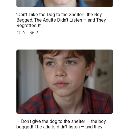
’Don’t Take the Dog to the Shelter!’ the Boy
Begged. The Adults Didn’t Listen — and They
Regretted It.
0
3
— Don’t give the dog to the shelter — the boy
begged! The adults didn’t listen — and they