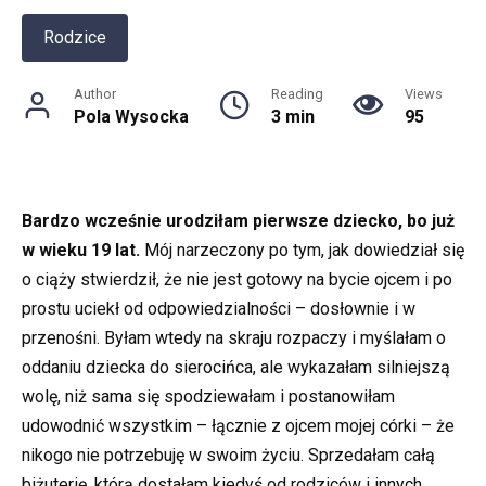
Rodzice
Author
Reading
Views
Pola Wysocka
3 min
95
Bardzo wcześnie urodziłam pierwsze dziecko, bo już
w wieku 19 lat.
Mój narzeczony po tym, jak dowiedział się
o ciąży stwierdził, że nie jest gotowy na bycie ojcem i po
prostu uciekł od odpowiedzialności – dosłownie i w
przenośni. Byłam wtedy na skraju rozpaczy i myślałam o
oddaniu dziecka do sierocińca, ale wykazałam silniejszą
wolę, niż sama się spodziewałam i postanowiłam
udowodnić wszystkim – łącznie z ojcem mojej córki – że
nikogo nie potrzebuję w swoim życiu. Sprzedałam całą
biżuterię, którą dostałam kiedyś od rodziców i innych