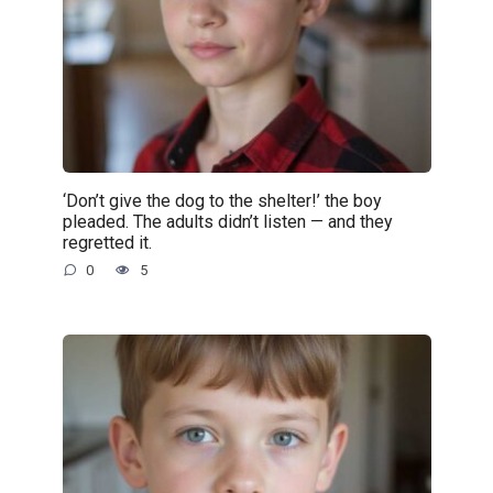
‘Don’t give the dog to the shelter!’ the boy
pleaded. The adults didn’t listen — and they
regretted it.
0
5