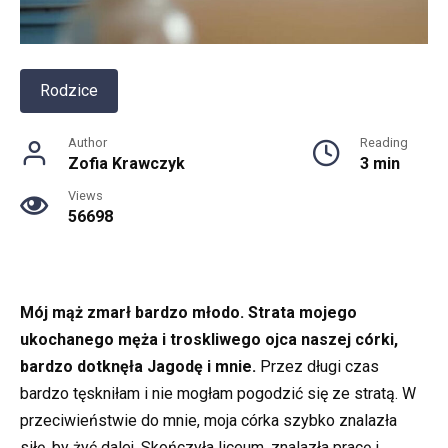
Rodzice
Author
Reading
Zofia Krawczyk
3 min
Views
56698
Mój mąż zmarł bardzo młodo. Strata mojego
ukochanego męża i troskliwego ojca naszej córki,
bardzo dotknęła Jagodę i mnie.
Przez długi czas
bardzo tęskniłam i nie mogłam pogodzić się ze stratą. W
przeciwieństwie do mnie, moja córka szybko znalazła
siłę, by żyć dalej. Skończyła liceum, znalazła pracę i