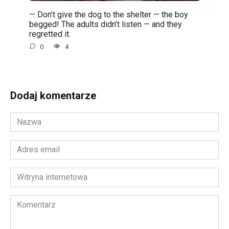
— Don’t give the dog to the shelter — the boy
begged! The adults didn’t listen — and they
regretted it.
0
4
Dodaj komentarze
Nazwa
*
Adres
email
*
Witryna
internetowa
Komentarz