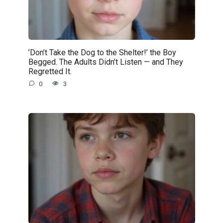
’Don’t Take the Dog to the Shelter!’ the Boy
Begged. The Adults Didn’t Listen — and They
Regretted It.
0
3