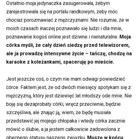
Ostatnio moja jedynaczka zasugerowała, żebym
zarejestrowała się na portalu randkowym, żeby móc
chociaż porozmawiać z mężczyznami. Nie rozumie, że w
moich czasach inaczej poznawało się ludzi i dla mnie,
poznawanie kogoś online jest dziwne i nienaturalne.
Moja
córka myśli, że cały dzień siedzę przed telewizorem,
ale ja prowadzę intensywne życie – tańczę, chodzę na
karaoke z koleżankami, spaceruję po mieście.
Jest jeszcze coś, o czym nie mam odwagi powiedzieć
córce. Faktem jest, że od dwóch miesięcy spotykam się z
mężczyzną, który jest dziewięć lat młodszy ode mnie. Nie
boję się dezaprobaty córki, wręcz przeciwnie, będzie
szczęśliwa, ale znając ją, wiem, że będę musiała
przedstawić jej mojego chłopaka i wtedy córka zacznie
mówić o ślubie, a ja jestem całkowicie zadowolona z
obecnego statusu naszego związku.
Muszę w końcu