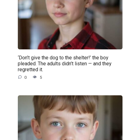
‘Don’t give the dog to the shelter!’ the boy
pleaded. The adults didn’t listen — and they
regretted it.
0
5