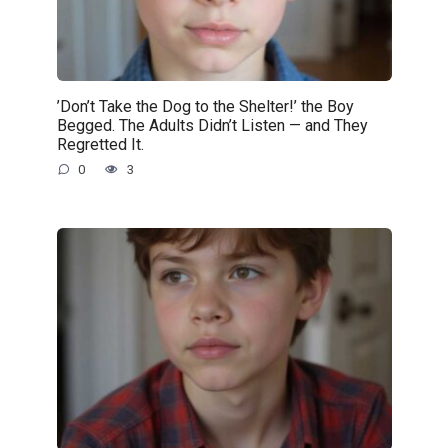
’Don’t Take the Dog to the Shelter!’ the Boy
Begged. The Adults Didn’t Listen — and They
Regretted It.
0
3