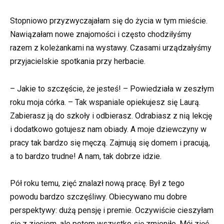
Stopniowo przyzwyczajałam się do życia w tym mieście.
Nawiązałam nowe znajomości i często chodziłyśmy
razem z koleżankami na wystawy. Czasami urządzałyśmy
przyjacielskie spotkania przy herbacie.
– Jakie to szczęście, że jesteś! – Powiedziała w zeszłym
roku moja córka. – Tak wspaniale opiekujesz się Laurą.
Zabierasz ją do szkoły i odbierasz. Odrabiasz z nią lekcję
i dodatkowo gotujesz nam obiady. A moje dziewczyny w
pracy tak bardzo się męczą. Zajmują się domem i pracują,
a to bardzo trudne! A nam, tak dobrze idzie.
Pół roku temu, zięć znalazł nową pracę. Był z tego
powodu bardzo szczęśliwy. Obiecywano mu dobre
perspektywy: dużą pensję i premie. Oczywiście cieszyłam
się z zięciem, ale potem wszystko się zmieniło. Mój zięć