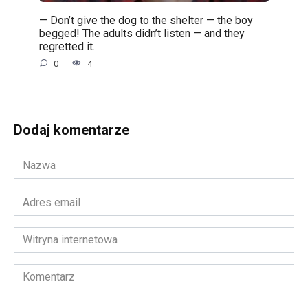
— Don’t give the dog to the shelter — the boy
begged! The adults didn’t listen — and they
regretted it.
0
4
Dodaj komentarze
Nazwa
*
Adres
email
*
Witryna
internetowa
Komentarz