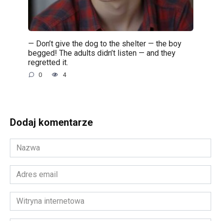
— Don’t give the dog to the shelter — the boy
begged! The adults didn’t listen — and they
regretted it.
0
4
Dodaj komentarze
Nazwa
*
Adres
email
*
Witryna
internetowa