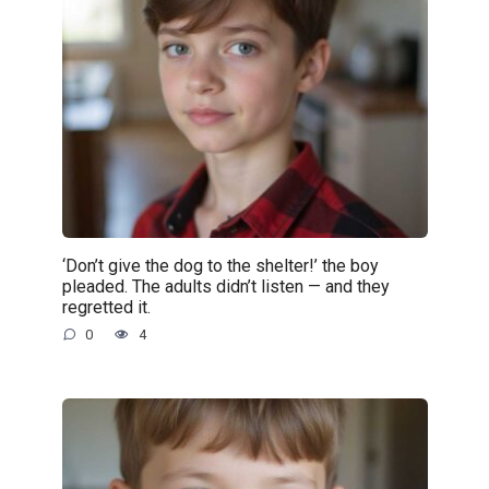
‘Don’t give the dog to the shelter!’ the boy
pleaded. The adults didn’t listen — and they
regretted it.
0
4