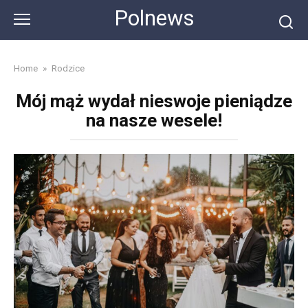
Skip
Polnews
to
content
Home
»
Rodzice
Mój mąż wydał nieswoje pieniądze
na nasze wesele!