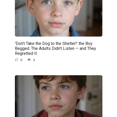
’Don’t Take the Dog to the Shelter!’ the Boy
Begged. The Adults Didn’t Listen — and They
Regretted It.
0
3