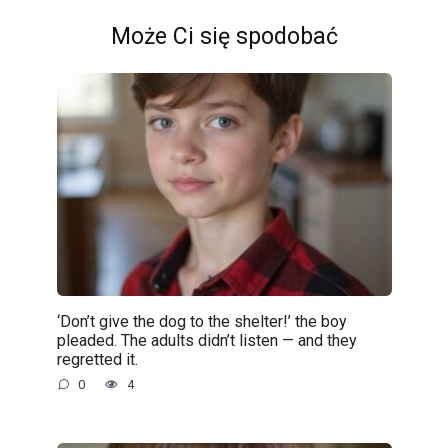
Może Ci się spodobać
‘Don’t give the dog to the shelter!’ the boy
pleaded. The adults didn’t listen — and they
regretted it.
0
4