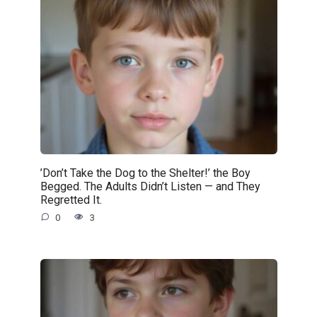
’Don’t Take the Dog to the Shelter!’ the Boy
Begged. The Adults Didn’t Listen — and They
Regretted It.
0
3