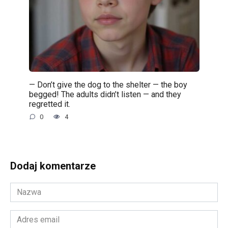
— Don’t give the dog to the shelter — the boy
begged! The adults didn’t listen — and they
regretted it.
0
4
Dodaj komentarze
Nazwa
*
Adres
email