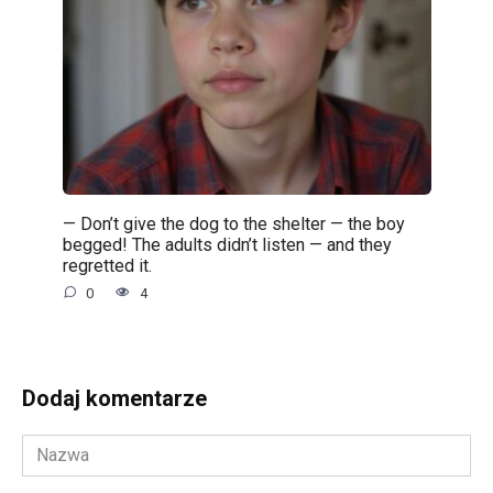
— Don’t give the dog to the shelter — the boy
begged! The adults didn’t listen — and they
regretted it.
0
4
Dodaj komentarze
Nazwa
*