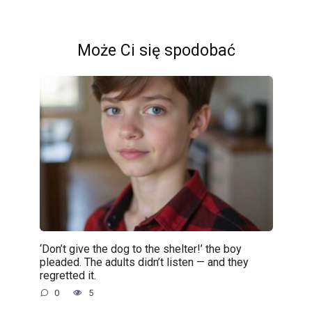
Może Ci się spodobać
‘Don’t give the dog to the shelter!’ the boy
pleaded. The adults didn’t listen — and they
regretted it.
0
5