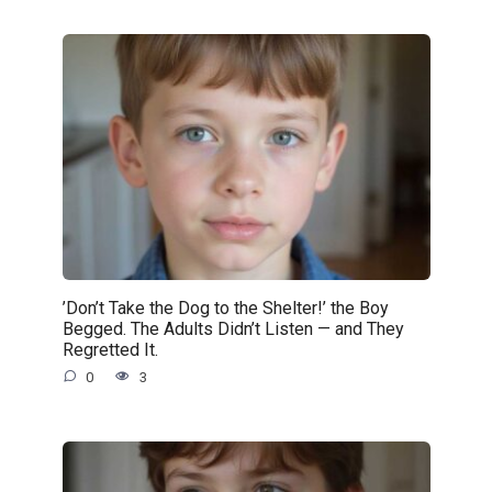
’Don’t Take the Dog to the Shelter!’ the Boy
Begged. The Adults Didn’t Listen — and They
Regretted It.
0
3