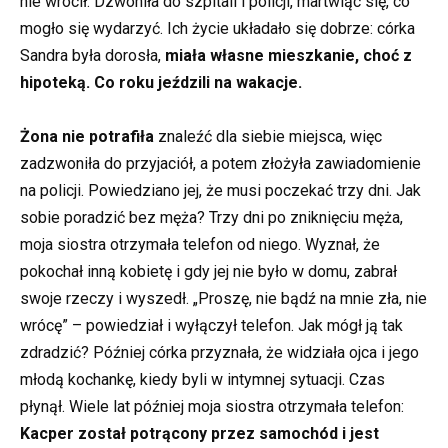
nie wrócił. Dzwoniła do szpitali i policji, martwiąc się, co
mogło się wydarzyć. Ich życie układało się dobrze: córka
Sandra była dorosła,
miała własne mieszkanie, choć z
hipoteką. Co roku jeździli na wakacje.
Żona nie potrafiła
znaleźć dla siebie miejsca, więc
zadzwoniła do przyjaciół, a potem złożyła zawiadomienie
na policji. Powiedziano jej, że musi poczekać trzy dni. Jak
sobie poradzić bez męża? Trzy dni po zniknięciu męża,
moja siostra otrzymała telefon od niego. Wyznał, że
pokochał inną kobietę i gdy jej nie było w domu, zabrał
swoje rzeczy i wyszedł. „Proszę, nie bądź na mnie zła, nie
wrócę” – powiedział i wyłączył telefon. Jak mógł ją tak
zdradzić? Później córka przyznała, że widziała ojca i jego
młodą kochankę, kiedy byli w intymnej sytuacji. Czas
płynął. Wiele lat później moja siostra otrzymała telefon:
Kacper został potrącony przez samochód i jest