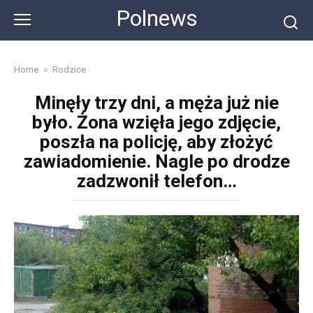
Skip
Polnews
to
content
Home
»
Rodzice
Minęły trzy dni, a męża już nie
było. Żona wzięła jego zdjęcie,
poszła na policję, aby złożyć
zawiadomienie. Nagle po drodze
zadzwonił telefon…