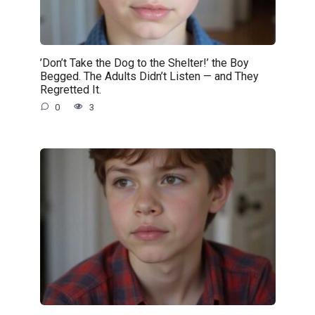
’Don’t Take the Dog to the Shelter!’ the Boy
Begged. The Adults Didn’t Listen — and They
Regretted It.
0
3