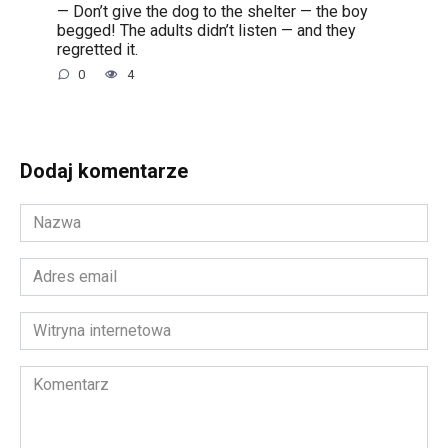
— Don’t give the dog to the shelter — the boy
begged! The adults didn’t listen — and they
regretted it.
0
4
Dodaj komentarze
Nazwa
*
Adres
email
*
Witryna
internetowa
Komentarz