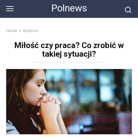
Skip
Polnews
to
content
Home
»
Rodzice
Miłość czy praca? Co zrobić w
takiej sytuacji?