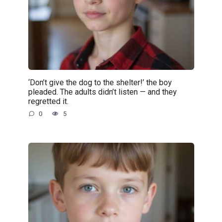
‘Don’t give the dog to the shelter!’ the boy
pleaded. The adults didn’t listen — and they
regretted it.
0
5