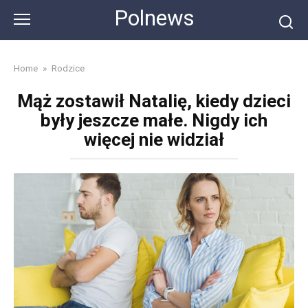
Skip
Polnews
to
content
Home
»
Rodzice
Mąż zostawił Natalię, kiedy dzieci
były jeszcze małe. Nigdy ich
więcej nie widział