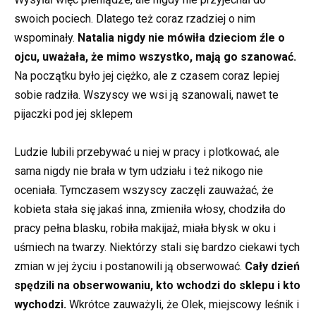
swoich pociech. Dlatego też coraz rzadziej o nim
wspominały.
Natalia nigdy nie mówiła dzieciom źle o
ojcu, uważała, że mimo wszystko, mają go szanować.
Na początku było jej ciężko, ale z czasem coraz lepiej
sobie radziła. Wszyscy we wsi ją szanowali, nawet te
pijaczki pod jej sklepem
Ludzie lubili przebywać u niej w pracy i plotkować, ale
sama nigdy nie brała w tym udziału i też nikogo nie
oceniała. Tymczasem wszyscy zaczęli zauważać, że
kobieta stała się jakaś inna, zmieniła włosy, chodziła do
pracy pełna blasku, robiła makijaż, miała błysk w oku i
uśmiech na twarzy. Niektórzy stali się bardzo ciekawi tych
zmian w jej życiu i postanowili ją obserwować.
Cały dzień
spędzili na obserwowaniu, kto wchodzi do sklepu i kto
wychodzi.
Wkrótce zauważyli, że Olek, miejscowy leśnik i