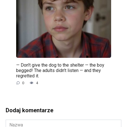
— Don’t give the dog to the shelter — the boy
begged! The adults didn’t listen — and they
regretted it.
0
4
Dodaj komentarze
Nazwa