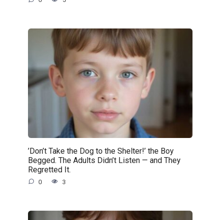
’Don’t Take the Dog to the Shelter!’ the Boy
Begged. The Adults Didn’t Listen — and They
Regretted It.
0
3