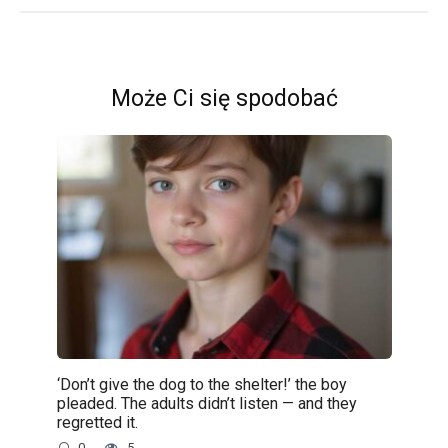
Może Ci się spodobać
‘Don’t give the dog to the shelter!’ the boy
pleaded. The adults didn’t listen — and they
regretted it.
0
5