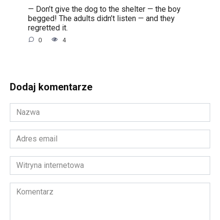
— Don’t give the dog to the shelter — the boy
begged! The adults didn’t listen — and they
regretted it.
0
4
Dodaj komentarze
Nazwa
*
Adres
email
*
Witryna
internetowa
Komentarz