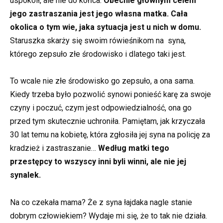
uspokoił, ale nie do końca.
Obecnie głównym celem
jego zastraszania jest jego własna matka. Cała
okolica o tym wie, jaka sytuacja jest u nich w domu.
Staruszka skarży się swoim rówieśnikom na syna,
którego zepsuło złe środowisko i dlatego taki jest.
To wcale nie złe środowisko go zepsuło, a ona sama.
Kiedy trzeba było pozwolić synowi ponieść karę za swoje
czyny i poczuć, czym jest odpowiedzialność, ona go
przed tym skutecznie uchroniła. Pamiętam, jak krzyczała
30 lat temu na kobietę, która zgłosiła jej syna na policję za
kradzież i zastraszanie…
Według matki tego
przestępcy to wszyscy inni byli winni, ale nie jej
synalek.
Na co czekała mama? Że z syna łajdaka nagle stanie
dobrym człowiekiem? Wydaje mi się, że to tak nie działa.