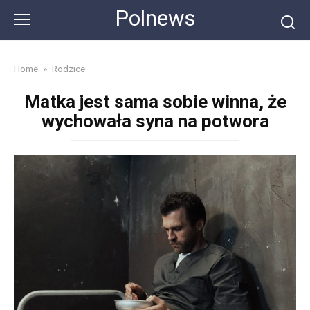
Skip
Polnews
to
content
Home
»
Rodzice
Matka jest sama sobie winna, że
wychowała syna na potwora