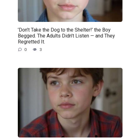
’Don’t Take the Dog to the Shelter!’ the Boy
Begged. The Adults Didn’t Listen — and They
Regretted It.
0
3