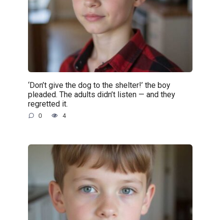
‘Don’t give the dog to the shelter!’ the boy
pleaded. The adults didn’t listen — and they
regretted it.
0
4