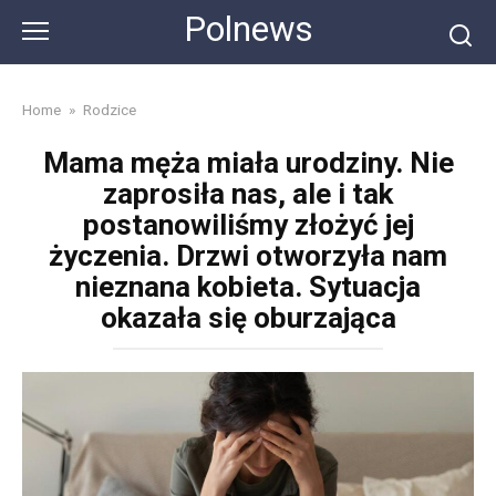
Skip
Polnews
to
content
Home
»
Rodzice
Mama męża miała urodziny. Nie
zaprosiła nas, ale i tak
postanowiliśmy złożyć jej
życzenia. Drzwi otworzyła nam
nieznana kobieta. Sytuacja
okazała się oburzająca