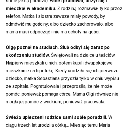
sobie jakoś poradzić.
Facet pracował, uczył się i
mieszkał w akademiku.
Z rodziną rozmawiał tylko przez
telefon. Matka i siostra zawsze miały powody, by
odmówić mu gościny: albo dziecko zachorowało, albo
mama musi odpocząć i nie ma ochoty na gości.
Olgę poznał na studiach. Ślub odbył się zaraz po
ukończeniu studiów.
Świętowali na działce u teściów.
Najpierw mieszkali u nich, potem kupili dwupokojowe
mieszkanie na hipotekę. Kiedy urodziło się ich pierwsze
dziecko, matka Sebastiana przyszła tylko w dniu wypisu
ze szpitala. Pogratulowała i przeprosiła, że nie może
pomóc, ponieważ pomaga córce. Mama Olgi również nie
mogła jej pomóc z wnukiem, ponieważ pracowała.
Świeżo upieczeni rodzice sami sobie poradzili.
W
ciągu trzech lat urodziła córkę… Miesiąc temu Maria