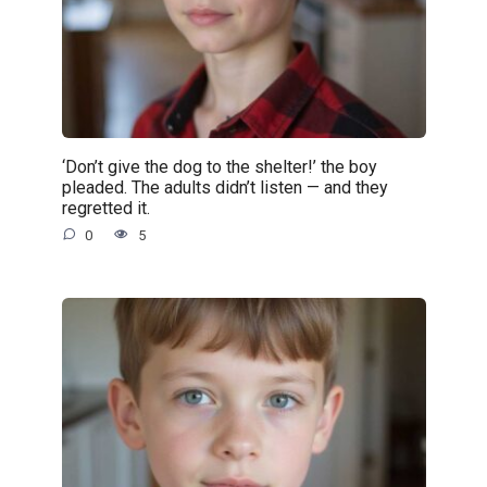
‘Don’t give the dog to the shelter!’ the boy
pleaded. The adults didn’t listen — and they
regretted it.
0
5