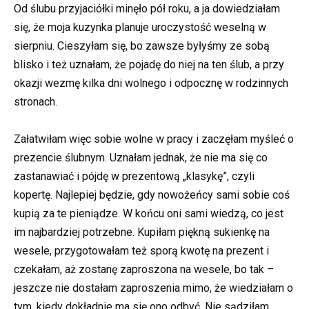
Od ślubu przyjaciółki minęło pół roku, a ja dowiedziałam
się, że moja kuzynka planuje uroczystość weselną w
sierpniu. Cieszyłam się, bo zawsze byłyśmy ze sobą
blisko i też uznałam, że pojadę do niej na ten ślub, a przy
okazji wezmę kilka dni wolnego i odpocznę w rodzinnych
stronach.
Załatwiłam więc sobie wolne w pracy i zaczęłam myśleć o
prezencie ślubnym. Uznałam jednak, że nie ma się co
zastanawiać i pójdę w prezentową „klasykę”, czyli
kopertę. Najlepiej będzie, gdy nowożeńcy sami sobie coś
kupią za te pieniądze. W końcu oni sami wiedzą, co jest
im najbardziej potrzebne. Kupiłam piękną sukienkę na
wesele, przygotowałam też sporą kwotę na prezent i
czekałam, aż zostanę zaproszona na wesele, bo tak –
jeszcze nie dostałam zaproszenia mimo, że wiedziałam o
tym, kiedy dokładnie ma się ono odbyć. Nie sądziłam