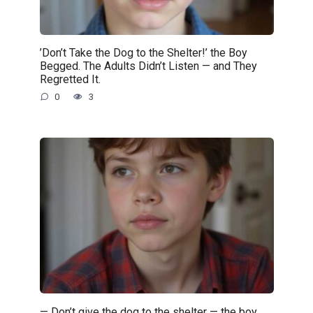
’Don’t Take the Dog to the Shelter!’ the Boy
Begged. The Adults Didn’t Listen — and They
Regretted It.
0
3
— Don’t give the dog to the shelter — the boy