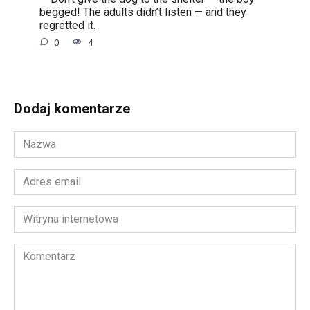
begged! The adults didn’t listen — and they
regretted it.
0
4
Dodaj komentarze
Nazwa
*
Adres
email
*
Witryna
internetowa
Komentarz