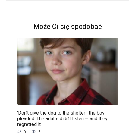
Może Ci się spodobać
‘Don’t give the dog to the shelter!’ the boy
pleaded. The adults didn’t listen — and they
regretted it.
0
5