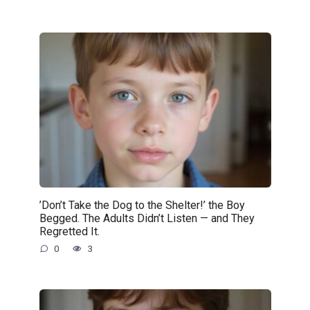
’Don’t Take the Dog to the Shelter!’ the Boy
Begged. The Adults Didn’t Listen — and They
Regretted It.
0
3