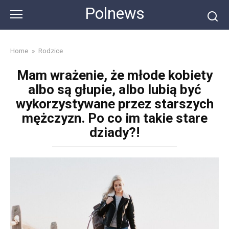
Skip
Polnews
to
content
Home
»
Rodzice
Mam wrażenie, że młode kobiety
albo są głupie, albo lubią być
wykorzystywane przez starszych
mężczyzn. Po co im takie stare
dziady?!