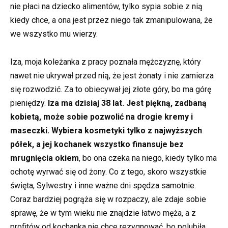
nie płaci na dziecko alimentów, tylko sypia sobie z nią
kiedy chce, a ona jest przez niego tak zmanipulowana, że
we wszystko mu wierzy.
Iza, moja koleżanka z pracy poznała mężczyznę, który
nawet nie ukrywał przed nią, że jest żonaty i nie zamierza
się rozwodzić. Za to obiecywał jej złote góry, bo ma górę
pieniędzy.
Iza ma dzisiaj 38 lat. Jest piękną, zadbaną
kobietą, może sobie pozwolić na drogie kremy i
maseczki. Wybiera kosmetyki tylko z najwyższych
półek, a jej kochanek wszystko finansuje bez
mrugnięcia okiem
, bo ona czeka na niego, kiedy tylko ma
ochotę wyrwać się od żony. Co z tego, skoro wszystkie
święta, Sylwestry i inne ważne dni spędza samotnie.
Coraz bardziej pogrąża się w rozpaczy, ale zdaje sobie
sprawę, że w tym wieku nie znajdzie łatwo męża, a z
profitów od kochanka nie chce rezygnować, bo polubiła