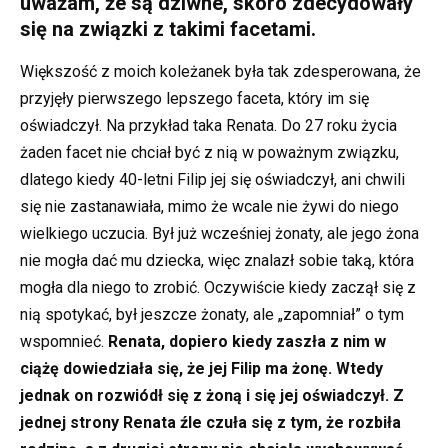
uważam, że są dziwne, skoro zdecydowały
się na związki z takimi facetami.
Większość z moich koleżanek była tak zdesperowana, że
przyjęły pierwszego lepszego faceta, który im się
oświadczył. Na przykład taka Renata. Do 27 roku życia
żaden facet nie chciał być z nią w poważnym związku,
dlatego kiedy 40-letni Filip jej się oświadczył, ani chwili
się nie zastanawiała, mimo że wcale nie żywi do niego
wielkiego uczucia. Był już wcześniej żonaty, ale jego żona
nie mogła dać mu dziecka, więc znalazł sobie taką, która
mogła dla niego to zrobić. Oczywiście kiedy zaczął się z
nią spotykać, był jeszcze żonaty, ale „zapomniał” o tym
wspomnieć.
Renata, dopiero kiedy zaszła z nim w
ciążę dowiedziała się, że jej Filip ma żonę. Wtedy
jednak on rozwiódł się z żoną i się jej oświadczył. Z
jednej strony Renata źle czuła się z tym, że rozbiła