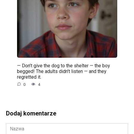
— Don’t give the dog to the shelter — the boy
begged! The adults didn’t listen — and they
regretted it.
0
4
Dodaj komentarze
Nazwa
*