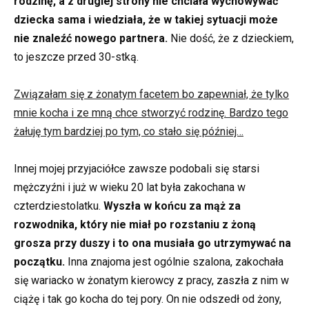
rodzinę, a z drugiej strony nie chciała wychowywać
dziecka sama i wiedziała, że w takiej sytuacji może
nie znaleźć nowego partnera.
Nie dość, że z dzieckiem,
to jeszcze przed 30-stką.
Związałam się z żonatym facetem bo zapewniał, że tylko
mnie kocha i ze mną chce stworzyć rodzinę. Bardzo tego
żałuję tym bardziej po tym, co stało się później…
Innej mojej przyjaciółce zawsze podobali się starsi
mężczyźni i już w wieku 20 lat była zakochana w
czterdziestolatku.
Wyszła w końcu za mąż za
rozwodnika, który nie miał po rozstaniu z żoną
grosza przy duszy i to ona musiała go utrzymywać na
początku.
Inna znajoma jest ogólnie szalona, zakochała
się wariacko w żonatym kierowcy z pracy, zaszła z nim w
ciążę i tak go kocha do tej pory. On nie odszedł od żony,