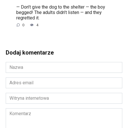
— Don’t give the dog to the shelter — the boy
begged! The adults didn’t listen — and they
regretted it.
0
4
Dodaj komentarze
Nazwa
*
Adres
email
*
Witryna
internetowa
Komentarz