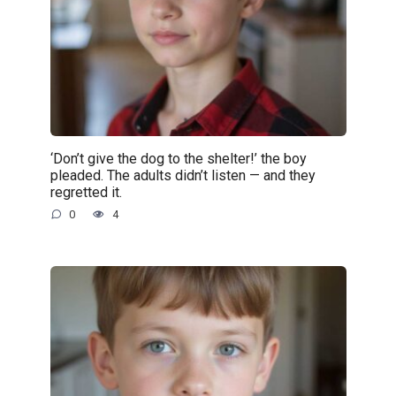
‘Don’t give the dog to the shelter!’ the boy
pleaded. The adults didn’t listen — and they
regretted it.
0
4