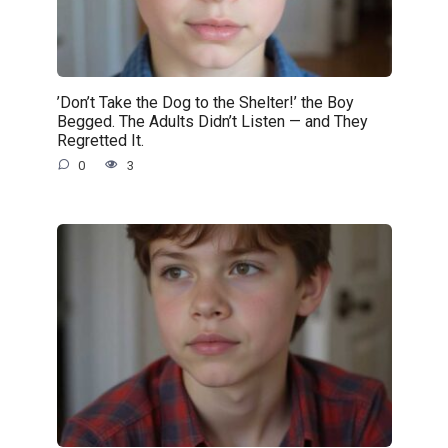
’Don’t Take the Dog to the Shelter!’ the Boy
Begged. The Adults Didn’t Listen — and They
Regretted It.
0
3