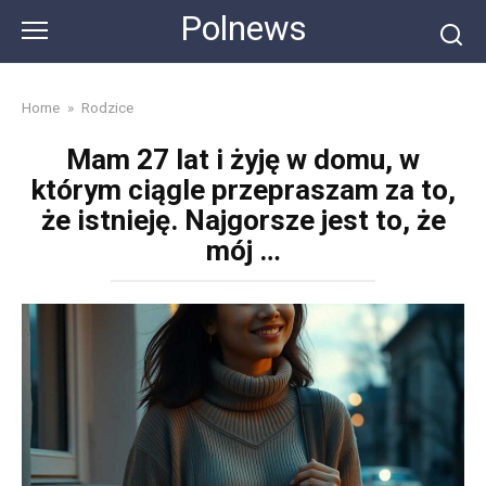
Skip
Polnews
to
content
Home
»
Rodzice
Mam 27 lat i żyję w domu, w
którym ciągle przepraszam za to,
że istnieję. Najgorsze jest to, że
mój …