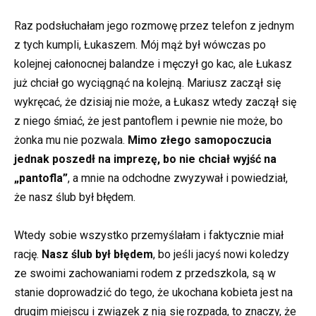
Raz podsłuchałam jego rozmowę przez telefon z jednym
z tych kumpli, Łukaszem. Mój mąż był wówczas po
kolejnej całonocnej balandze i męczył go kac, ale Łukasz
już chciał go wyciągnąć na kolejną. Mariusz zaczął się
wykręcać, że dzisiaj nie może, a Łukasz wtedy zaczął się
z niego śmiać, że jest pantoflem i pewnie nie może, bo
żonka mu nie pozwala.
Mimo złego samopoczucia
jednak poszedł na imprezę, bo nie chciał wyjść na
„pantofla”
, a mnie na odchodne zwyzywał i powiedział,
że nasz ślub był błędem.
Wtedy sobie wszystko przemyślałam i faktycznie miał
rację.
Nasz ślub był błędem
, bo jeśli jacyś nowi koledzy
ze swoimi zachowaniami rodem z przedszkola, są w
stanie doprowadzić do tego, że ukochana kobieta jest na
drugim miejscu i związek z nią się rozpada, to znaczy, że