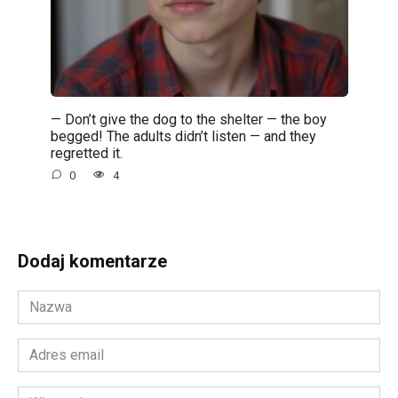
— Don’t give the dog to the shelter — the boy
begged! The adults didn’t listen — and they
regretted it.
0
4
Dodaj komentarze
Nazwa
*
Adres
email
*
Witryna