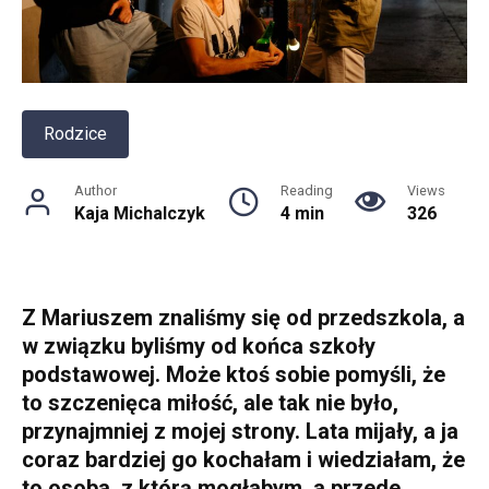
Rodzice
Author
Reading
Views
Kaja Michalczyk
4 min
326
Z Mariuszem znaliśmy się od przedszkola, a
w związku byliśmy od końca szkoły
podstawowej. Może ktoś sobie pomyśli, że
to szczenięca miłość, ale tak nie było,
przynajmniej z mojej strony. Lata mijały, a ja
coraz bardziej go kochałam i wiedziałam, że
to osoba, z którą mogłabym, a przede