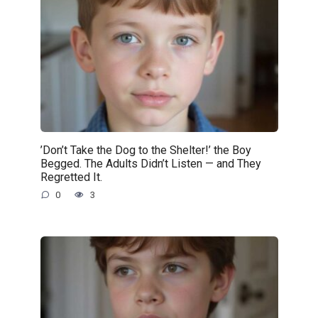
’Don’t Take the Dog to the Shelter!’ the Boy
Begged. The Adults Didn’t Listen — and They
Regretted It.
0
3