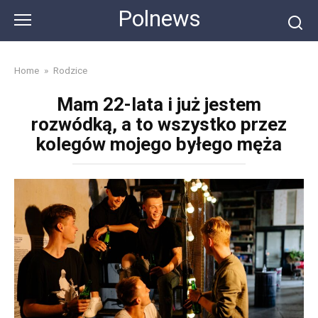
Skip
Polnews
to
content
Home
»
Rodzice
Mam 22-lata i już jestem
rozwódką, a to wszystko przez
kolegów mojego byłego męża