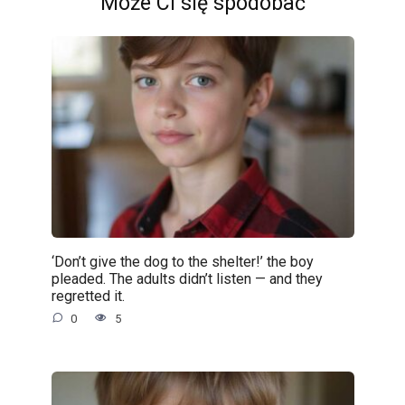
Może Ci się spodobać
‘Don’t give the dog to the shelter!’ the boy
pleaded. The adults didn’t listen — and they
regretted it.
0
5