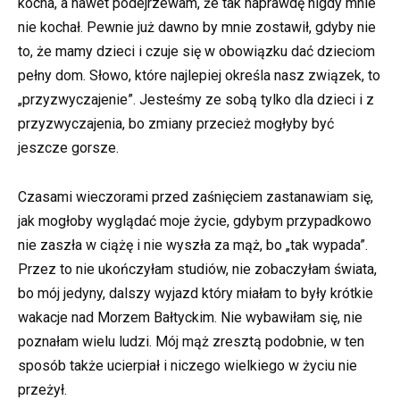
kocha, a nawet podejrzewam, że tak naprawdę nigdy mnie
nie kochał. Pewnie już dawno by mnie zostawił, gdyby nie
to, że mamy dzieci i czuje się w obowiązku dać dzieciom
pełny dom. Słowo, które najlepiej określa nasz związek, to
„przyzwyczajenie”. Jesteśmy ze sobą tylko dla dzieci i z
przyzwyczajenia, bo zmiany przecież mogłyby być
jeszcze gorsze.
Czasami wieczorami przed zaśnięciem zastanawiam się,
jak mogłoby wyglądać moje życie, gdybym przypadkowo
nie zaszła w ciążę i nie wyszła za mąż, bo „tak wypada”.
Przez to nie ukończyłam studiów, nie zobaczyłam świata,
bo mój jedyny, dalszy wyjazd który miałam to były krótkie
wakacje nad Morzem Bałtyckim. Nie wybawiłam się, nie
poznałam wielu ludzi. Mój mąż zresztą podobnie, w ten
sposób także ucierpiał i niczego wielkiego w życiu nie
przeżył.