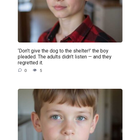
‘Don’t give the dog to the shelter!’ the boy
pleaded. The adults didn’t listen — and they
regretted it.
0
5