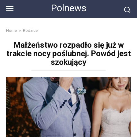
Skip
Polnews
to
content
Home
»
Rodzice
Małżeństwo rozpadło się już w
trakcie nocy poślubnej. Powód jest
szokujący