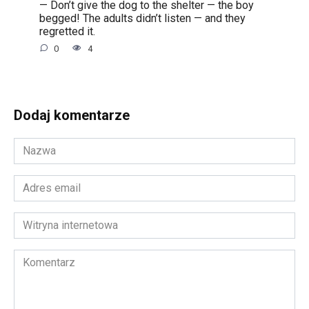
— Don’t give the dog to the shelter — the boy
begged! The adults didn’t listen — and they
regretted it.
0
4
Dodaj komentarze
Nazwa
*
Adres
email
*
Witryna
internetowa
Komentarz