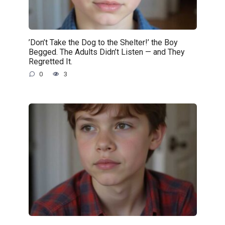
’Don’t Take the Dog to the Shelter!’ the Boy
Begged. The Adults Didn’t Listen — and They
Regretted It.
0
3