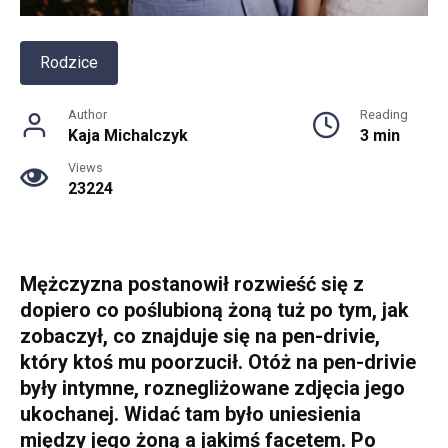
Rodzice
Author
Reading
Kaja Michalczyk
3 min
Views
23224
Mężczyzna postanowił rozwieść się z
dopiero co poślubioną żoną tuż po tym, jak
zobaczył, co znajduje się na pen-drivie,
który ktoś mu poorzucił. Otóż na pen-drivie
były intymne, roznegliżowane zdjęcia jego
ukochanej. Widać tam było uniesienia
między jego żoną a jakimś facetem. Po