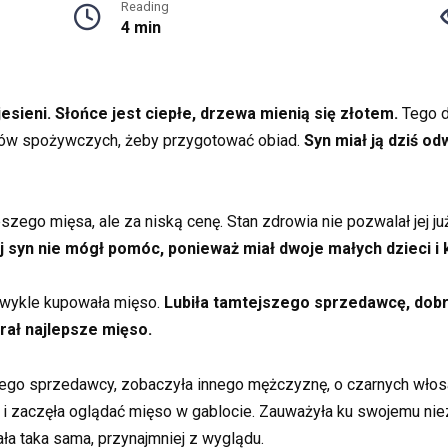
Reading
4 min
esieni. Słońce jest ciepłe, drzewa mienią się złotem.
Tego d
kułów spożywczych, żeby przygotować obiad.
Syn miał ją dziś o
ego mięsa, ale za niską cenę. Stan zdrowia nie pozwalał jej już 
j syn nie mógł pomóc, ponieważ miał dwoje małych dzieci i 
zwykle kupowała mięso.
Lubiła tamtejszego sprzedawcę, dob
rał najlepsze mięso.
go sprzedawcy, zobaczyła innego mężczyznę, o czarnych włosach,
awa i zaczęła oglądać mięso w gablocie. Zauważyła ku swojemu ni
ała taka sama, przynajmniej z wyglądu.