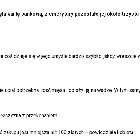
ła kartę bankową, z emerytury pozostało jej około trzystu 
 coś dzieje się w jego umyśle bardzo szybko, jakby wreszcie w
ie uciął potrzebną ilość mięsa i położył ją na wadze. W tym sa
ężczyzna z przekonaniem.
ść zakupu jest mniejsza niż 100 złotych – powiedziała kobieta.