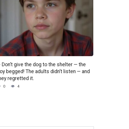
 Don’t give the dog to the shelter — the
oy begged! The adults didn’t listen — and
hey regretted it.
0
4