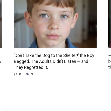
’Don’t Take the Dog to the Shelter!’ the Boy
—
y
Begged. The Adults Didn’t Listen — and
b
They Regretted It.
t
0
3