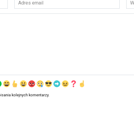
Adres
Wit
email
int
*
isania kolejnych komentarzy.