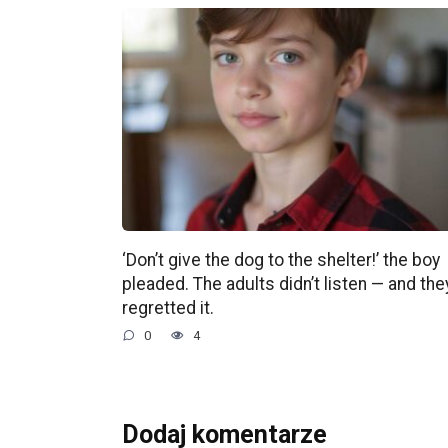
‘Don’t give the dog to the shelter!’ the boy
pleaded. The adults didn’t listen — and the
regretted it.
0
4
Dodaj komentarze