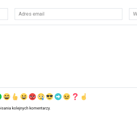
Adres
Wit
email
int
*
isania kolejnych komentarzy.