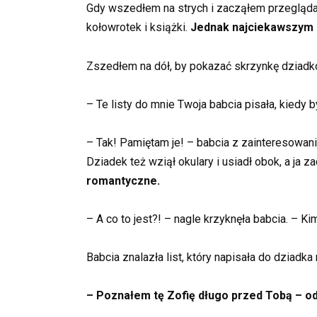
Gdy wszedłem na strych i zacząłem przeglądać 
kołowrotek i książki.
Jednak najciekawszym z
Zszedłem na dół, by pokazać skrzynkę dziadk
– Te listy do mnie Twoja babcia pisała, kiedy
– Tak! Pamiętam je! – babcia z zainteresowan
Dziadek też wziął okulary i usiadł obok, a ja z
romantyczne.
– A co to jest?! – nagle krzyknęła babcia. – Ki
Babcia znalazła list, który napisała do dziadka
– Poznałem tę Zofię długo przed Tobą – o