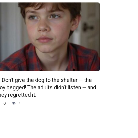
 Don’t give the dog to the shelter — the
oy begged! The adults didn’t listen — and
hey regretted it.
0
4