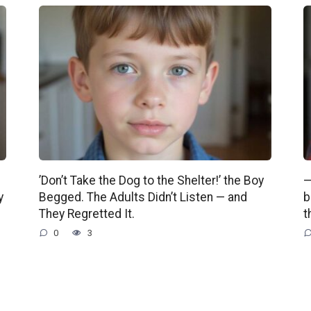
’Don’t Take the Dog to the Shelter!’ the Boy
—
y
Begged. The Adults Didn’t Listen — and
b
They Regretted It.
t
0
3