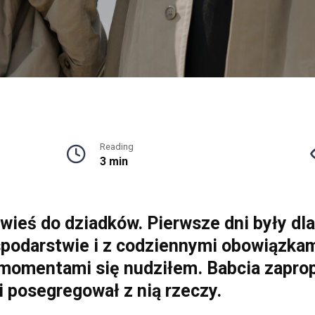
Reading
3 min
 wieś do dziadków. Pierwsze dni były dl
odarstwie i z codziennymi obowiązkam
 momentami się nudziłem. Babcia zapr
i posegregował z nią rzeczy.