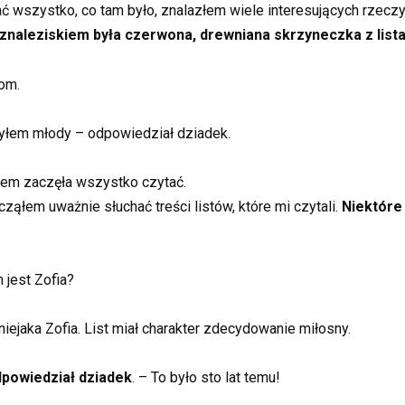
wszystko, co tam było, znalazłem wiele interesujących rzeczy t
naleziskiem była czerwona, drewniana skrzyneczka z lista
om.
 byłem młody – odpowiedział dziadek.
iem zaczęła wszystko czytać.
acząłem uważnie słuchać treści listów, które mi czytali.
Niektóre
m jest Zofia?
 niejaka Zofia. List miał charakter zdecydowanie miłosny.
dpowiedział dziadek
. – To było sto lat temu!