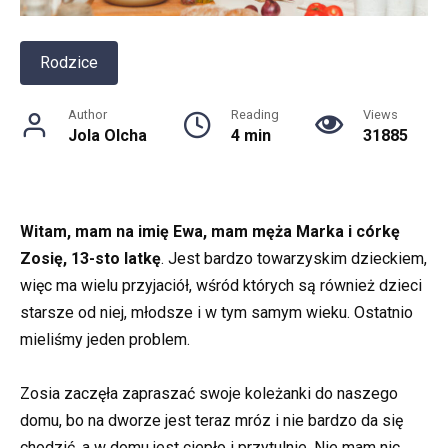
Rodzice
Author
Reading
Views
Jola Olcha
4 min
31885
Witam, mam na imię Ewa, mam męża Marka i córkę
Zosię, 13-sto latkę
. Jest bardzo towarzyskim dzieckiem,
więc ma wielu przyjaciół, wśród których są również dzieci
starsze od niej, młodsze i w tym samym wieku. Ostatnio
mieliśmy jeden problem.
Zosia zaczęła zapraszać swoje koleżanki do naszego
domu, bo na dworze jest teraz mróz i nie bardzo da się
chodzić, a w domu jest ciepło i przytulnie. Nie mam nic