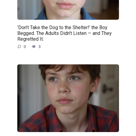
’Don’t Take the Dog to the Shelter!’ the Boy
Begged. The Adults Didn’t Listen — and They
Regretted It.
0
3