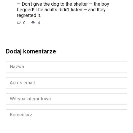
— Don’t give the dog to the shelter — the boy
begged! The adults didn’t listen — and they
regretted it.
0
4
Dodaj komentarze
Nazwa
*
Adres
email
*
Witryna
internetowa
Komentarz