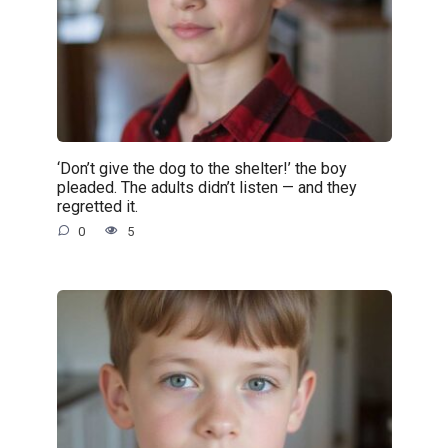
‘Don’t give the dog to the shelter!’ the boy
pleaded. The adults didn’t listen — and they
regretted it.
0
5