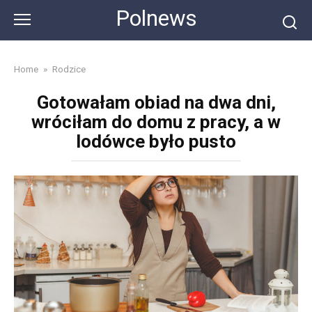
Skip
Polnews
to
content
Home
»
Rodzice
Gotowałam obiad na dwa dni,
wróciłam do domu z pracy, a w
lodówce było pusto