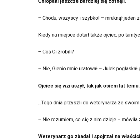
Chłopaki jeszcze bardziej się cofnęli.
– Chodu, wszyscy i szybko! – mruknął jeden z n
Kiedy na miejsce dotarł także ojciec, po tamtyc
– Coś Ci zrobili?
– Nie, Gienio mnie uratował – Julek pogłaskał 
Ojciec się wzruszył, tak jak osiem lat temu
…Tego dnia przyszli do weterynarza ze swoim
– Nie rozumiem, co się z nim dzieje – mówiła
Weterynarz go zbadał i spojrzał na właścic