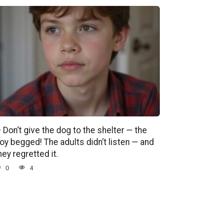
 Don’t give the dog to the shelter — the
oy begged! The adults didn’t listen — and
hey regretted it.
0
4