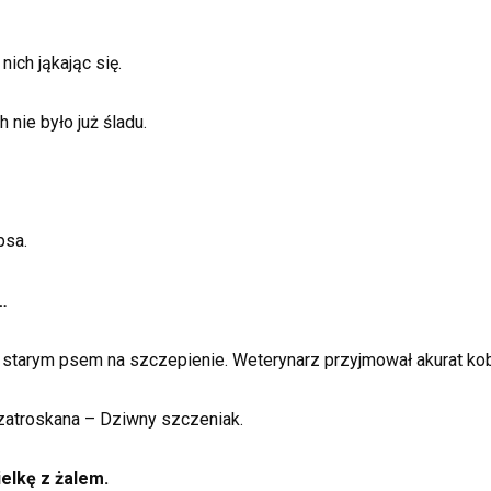
ich jąkając się.
h nie było już śladu.
psa.
…
 starym psem na szczepienie. Weterynarz przyjmował akurat ko
 zatroskana – Dziwny szczeniak.
ielkę z żalem.