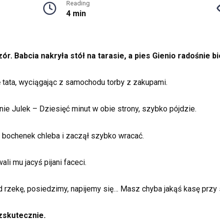
Reading
4 min
ór. Babcia nakryła stół na tarasie, a pies Gienio radośnie b
ę tata, wyciągając z samochodu torby z zakupami.
nie Julek – Dziesięć minut w obie strony, szybko pójdzie.
ił bochenek chleba i zaczął szybko wracać.
li mu jacyś pijani faceci.
d rzekę, posiedzimy, napijemy się… Masz chyba jakąś kasę przy
zskutecznie.