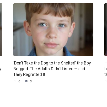
’Don’t Take the Dog to the Shelter!’ the Boy
—
y
Begged. The Adults Didn’t Listen — and
b
They Regretted It.
t
0
3