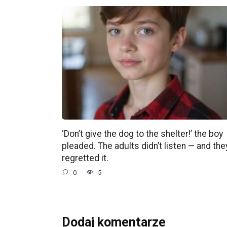
‘Don’t give the dog to the shelter!’ the boy
pleaded. The adults didn’t listen — and the
regretted it.
0
5
Dodaj komentarze