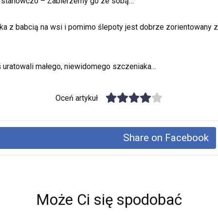
ał stanowczo – Zabierzemy go ze sobą…
a z babcią na wsi i pomimo ślepoty jest dobrze zorientowany 
dyś uratowali małego, niewidomego szczeniaka…
Oceń artykuł
Share on Facebook
Może Ci się spodobać