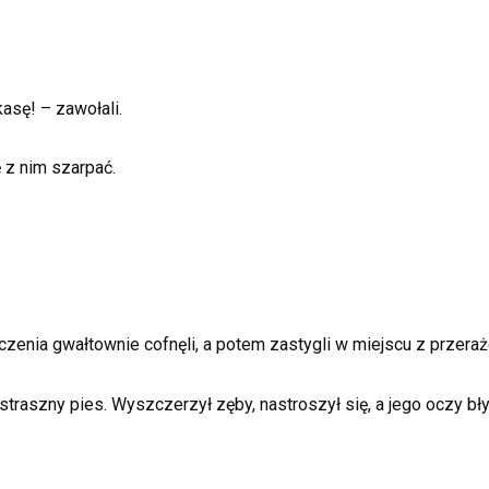
kasę! – zawołali.
ę z nim szarpać.
czenia gwałtownie cofnęli, a potem zastygli w miejscu z przeraż
 straszny pies. Wyszczerzył zęby, nastroszył się, a jego oczy bł