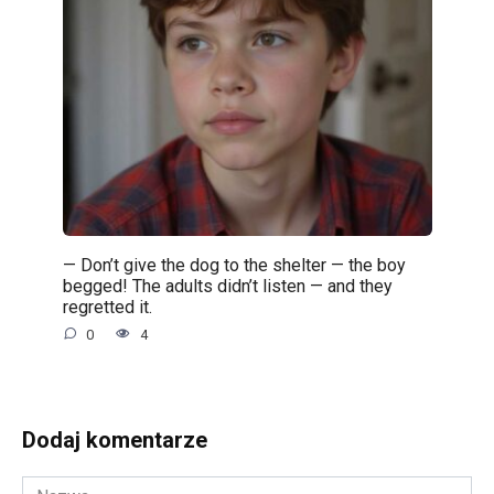
— Don’t give the dog to the shelter — the boy
begged! The adults didn’t listen — and they
regretted it.
0
4
Dodaj komentarze
Nazwa