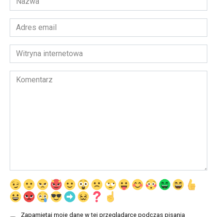
*
Adres
email
*
Witryna
internetowa
Komentarz
Zapamiętaj moje dane w tej przeglądarce podczas pisania