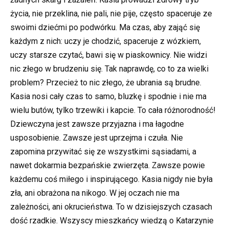
życia, nie przeklina, nie pali, nie pije, często spaceruje ze
swoimi dziećmi po podwórku. Ma czas, aby zająć się
każdym z nich: uczy je chodzić, spaceruje z wózkiem,
uczy starsze czytać, bawi się w piaskownicy. Nie widzi
nic złego w brudzeniu się. Tak naprawdę, co to za wielki
problem? Przecież to nic złego, że ubrania są brudne.
Kasia nosi cały czas to samo, bluzkę i spodnie i nie ma
wielu butów, tylko trzewiki i kapcie. To cała różnorodność!
Dziewczyna jest zawsze przyjazna i ma łagodne
usposobienie. Zawsze jest uprzejma i czuła. Nie
zapomina przywitać się ze wszystkimi sąsiadami, a
nawet dokarmia bezpańskie zwierzęta. Zawsze powie
każdemu coś miłego i inspirującego. Kasia nigdy nie była
zła, ani obrażona na nikogo. W jej oczach nie ma
zależności, ani okrucieństwa. To w dzisiejszych czasach
dość rzadkie. Wszyscy mieszkańcy wiedzą o Katarzynie