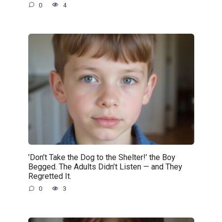
0
4
’Don’t Take the Dog to the Shelter!’ the Boy
Begged. The Adults Didn’t Listen — and They
Regretted It.
0
3