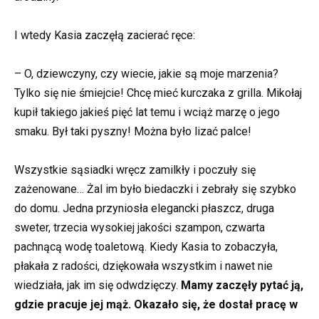
I wtedy Kasia zaczęłą zacierać ręce:
– O, dziewczyny, czy wiecie, jakie są moje marzenia?
Tylko się nie śmiejcie! Chcę mieć kurczaka z grilla. Mikołaj
kupił takiego jakieś pięć lat temu i wciąż marzę o jego
smaku. Był taki pyszny! Można było lizać palce!
Wszystkie sąsiadki wręcz zamilkły i poczuły się
zażenowane… Żal im było biedaczki i zebrały się szybko
do domu. Jedna przyniosła elegancki płaszcz, druga
sweter, trzecia wysokiej jakości szampon, czwarta
pachnącą wodę toaletową. Kiedy Kasia to zobaczyła,
płakała z radości, dziękowała wszystkim i nawet nie
wiedziała, jak im się odwdzięczy.
Mamy zaczęły pytać ją,
gdzie pracuje jej mąż. Okazało się, że dostał pracę w