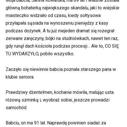
Moja babcia, Janina Kowalska, ma 89 lat i właśnie została
główną bohaterką największego skandalu, jaki to wiejskie
miasteczko widziało od czasu, kiedy sołtysowa
przyłapała sąsiada na wynoszeniu pieniędzy z kasy
podczas dożynek. A tu już niejeden dramat się rozegrał
zerwane zaręczyny, bójki na studniówkach, nawet ten raz,
gdy runął dach kościoła podczas procesji… Ale to, CO SIĘ
TU WYDARZYŁO, pobiło wszystko.
Zaczęło się niewinnie babcia poznała starszego pana w
klubie seniora.
Prawdziwy dżentelmen, kochanie mówiła, malując usta
różową szminką i, wyobraź sobie, jeszcze prowadzi
samochód.
Babciu, on ma 91 lat. Naprawdę powinien siadać za