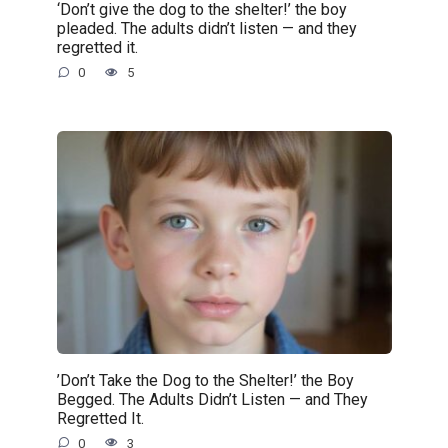
‘Don’t give the dog to the shelter!’ the boy
pleaded. The adults didn’t listen — and they
regretted it.
0
5
’Don’t Take the Dog to the Shelter!’ the Boy
Begged. The Adults Didn’t Listen — and They
Regretted It.
0
3