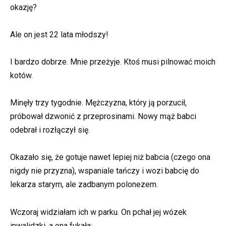
okazję?
Ale on jest 22 lata młodszy!
I bardzo dobrze. Mnie przeżyje. Ktoś musi pilnować moich
kotów.
Minęły trzy tygodnie. Mężczyzna, który ją porzucił,
próbował dzwonić z przeprosinami. Nowy mąż babci
odebrał i rozłączył się.
Okazało się, że gotuje nawet lepiej niż babcia (czego ona
nigdy nie przyzna), wspaniale tańczy i wozi babcię do
lekarza starym, ale zadbanym polonezem.
Wczoraj widziałam ich w parku. On pchał jej wózek
inwalidzki, a ona fukała: