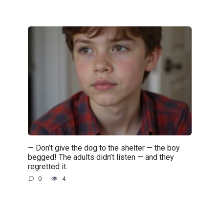
— Don’t give the dog to the shelter — the boy
begged! The adults didn’t listen — and they
regretted it.
0
4