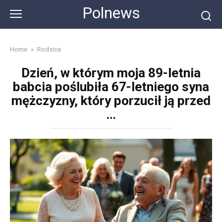
Skip
Polnews
to
content
Home
»
Rodzice
Dzień, w którym moja 89-letnia
babcia poślubiła 67-letniego syna
mężczyzny, który porzucił ją przed
…