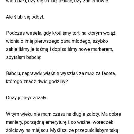
wiedziała, czy się śmiać, płakać, czy zaniemówić.
Ale ślub się odbył.
Podczas wesela, gdy kroiliśmy tort, na którym wciąż
widniało imię pierwszego pana młodego, szybko
zakleiliśmy je taśmą i dopisaliśmy nowe markerem,
spytałam babcię:
Babciu, naprawdę właśnie wyszłaś za mąż za faceta,
którego znasz dwie godziny?
Oczy jej błyszczały.
W tym wieku nie mam czasu na długie zaloty. Ma dobre
maniery, porządną emeryturę i, co ważne, woreczek
żółciowy na miejscu. Myślisz, że przepuściłabym taką