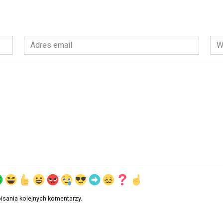
Adres
Wit
email
int
*
isania kolejnych komentarzy.