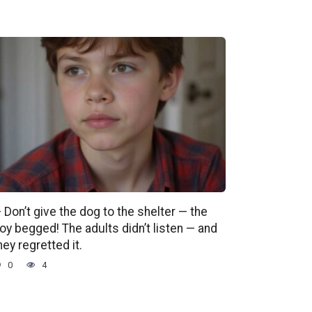
 Don’t give the dog to the shelter — the
oy begged! The adults didn’t listen — and
hey regretted it.
0
4