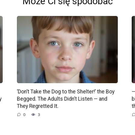
Może Ci się spodobać
’Don’t Take the Dog to the Shelter!’ the Boy
—
y
Begged. The Adults Didn’t Listen — and
b
They Regretted It.
t
0
3