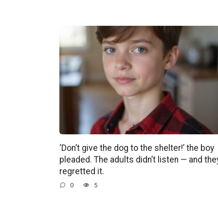
‘Don’t give the dog to the shelter!’ the boy
pleaded. The adults didn’t listen — and the
regretted it.
0
5