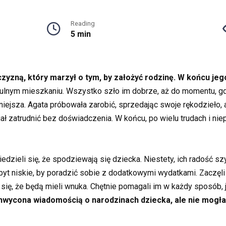
Reading
5 min
zną, który marzył o tym, by założyć rodzinę. W końcu jego 
nym mieszkaniu. Wszystko szło im dobrze, aż do momentu, gdy B
dniejsza. Agata próbowała zarobić, sprzedając swoje rękodzieło, 
ciał zatrudnić bez doświadczenia. W końcu, po wielu trudach i n
iedzieli się, że spodziewają się dziecka. Niestety, ich radość sz
y zbyt niskie, by poradzić sobie z dodatkowymi wydatkami. Zaczęl
 się, że będą mieli wnuka. Chętnie pomagali im w każdy sposób, ja
chwycona wiadomością o narodzinach dziecka, ale nie mogła p