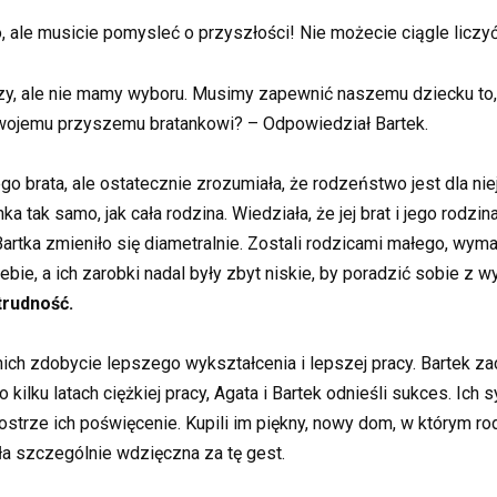
 ale musicie pomysleć o przyszłości! Nie możecie ciągle liczyć 
zy, ale nie mamy wyboru. Musimy zapewnić naszemu dziecku to, 
wojemu przyszemu bratankowi? – Odpowiedział Bartek.
o brata, ale ostatecznie zrozumiała, że rodzeństwo jest dla nie
ka tak samo, jak cała rodzina. Wiedziała, że jej brat i jego rodzi
Bartka zmieniło się diametralnie. Zostali rodzicami małego, wy
siebie, a ich zarobki nadal były zbyt niskie, by poradzić sobie z 
trudność.
ich zdobycie lepszego wykształcenia i lepszej pracy. Bartek 
 kilku latach ciężkiej pracy, Agata i Bartek odnieśli sukces. Ich
ostrze ich poświęcenie. Kupili im piękny, nowy dom, w którym r
yła szczególnie wdzięczna za tę gest.