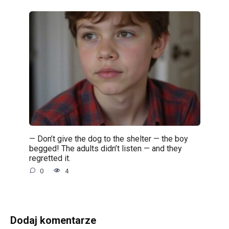
— Don’t give the dog to the shelter — the boy
begged! The adults didn’t listen — and they
regretted it.
0
4
Dodaj komentarze