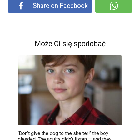
Share on Facebook
Może Ci się spodobać
‘Don’t give the dog to the shelter!’ the boy
pleaded. The adults didn’t listen — and they