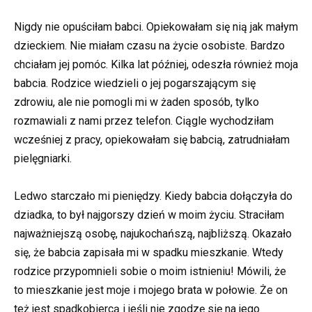
Nigdy nie opuściłam babci. Opiekowałam się nią jak małym
dzieckiem. Nie miałam czasu na życie osobiste. Bardzo
chciałam jej pomóc. Kilka lat później, odeszła również moja
babcia. Rodzice wiedzieli o jej pogarszającym się
zdrowiu, ale nie pomogli mi w żaden sposób, tylko
rozmawiali z nami przez telefon. Ciągle wychodziłam
wcześniej z pracy, opiekowałam się babcią, zatrudniałam
pielęgniarki.
Ledwo starczało mi pieniędzy. Kiedy babcia dołączyła do
dziadka, to był najgorszy dzień w moim życiu. Straciłam
najważniejszą osobę, najukochańszą, najbliższą. Okazało
się, że babcia zapisała mi w spadku mieszkanie. Wtedy
rodzice przypomnieli sobie o moim istnieniu! Mówili, że
to mieszkanie jest moje i mojego brata w połowie. Że on
też jest spadkobiercą i jeśli nie zgodzę się na jego