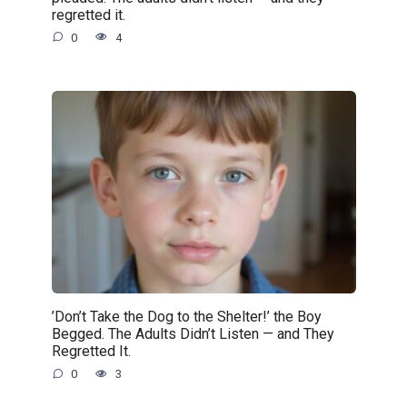
regretted it.
0
4
’Don’t Take the Dog to the Shelter!’ the Boy
Begged. The Adults Didn’t Listen — and They
Regretted It.
0
3