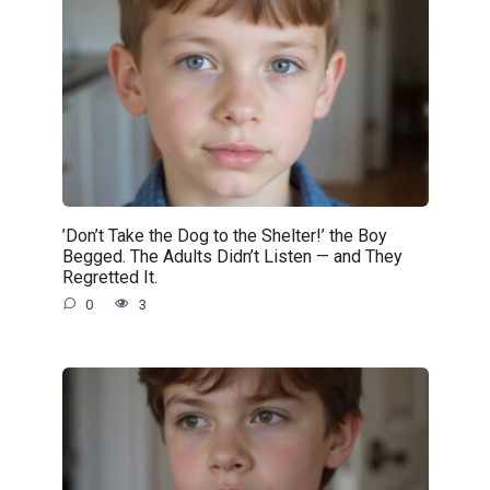
’Don’t Take the Dog to the Shelter!’ the Boy
Begged. The Adults Didn’t Listen — and They
Regretted It.
0
3