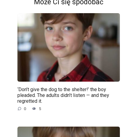
Może Ci się spodobać
‘Don’t give the dog to the shelter!’ the boy
pleaded. The adults didn’t listen — and they
regretted it.
0
5