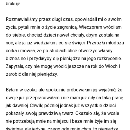
brakuje.
Rozmawialiśmy przez długi czas, opowiadali mi o swoim
życiu, pytali mnie o życie zagranicą. Wieczorem wróciłam
do siebie, chociaż dzieci nawet chciały, abym została na
noc, ale ja już wiedziałam, co się święci. Przyszła młodsza
córka i mówiła, że po studiach chce otworzyć własny
biznes no i przydałyby się pieniądze na jego rozkręcenie.
Zapytała, czy nie mogę wrócić jeszcze na rok do Włoch i
zarobić dla niej pieniędzy.
Byłam w szoku, ale spokojnie próbowałam jej wyjaśnić, że
swoje już przepracowałam i nie mam już siły na taką pracę
jak dawniej. Chwilę później jednak już wszystkie dzieci
pokazały swoją prawdziwą twarz. Okazało się, że wcale
nie potrzebują mnie na miejscu i beze mnie żyje im się
świetnie, ale jedyne, czego ode mnie chcą, to pieniędzy.