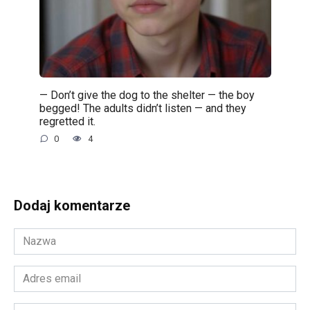
— Don’t give the dog to the shelter — the boy
begged! The adults didn’t listen — and they
regretted it.
0
4
Dodaj komentarze
Nazwa
*
Adres
email
*