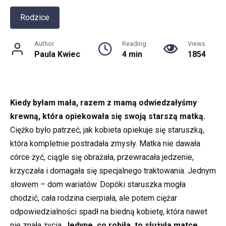
Rodzice
Author
Reading
Views
Paula Kwiec
4 min
1854
Kiedy byłam mała, razem z mamą odwiedzałyśmy
krewną, która opiekowała się swoją starszą matką.
Ciężko było patrzeć, jak kobieta opiekuje się staruszką,
która kompletnie postradała zmysły. Matka nie dawała
córce żyć, ciągle się obrażała, przewracała jedzenie,
krzyczała i domagała się specjalnego traktowania. Jednym
słowem – dom wariatów. Dopóki staruszka mogła
chodzić, cała rodzina cierpiała, ale potem ciężar
odpowiedzialności spadł na biedną kobietę, która nawet
nie znała życia.
Jedyne, co robiła, to służyła matce,