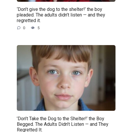
‘Don’t give the dog to the shelter!’ the boy
pleaded. The adults didn’t listen — and they
regretted it.
0
5
’Don’t Take the Dog to the Shelter!’ the Boy
Begged. The Adults Didn’t Listen — and They
Regretted It.