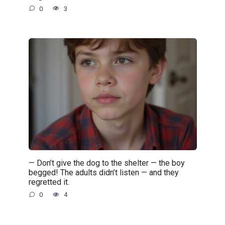
0
3
— Don’t give the dog to the shelter — the boy
begged! The adults didn’t listen — and they
regretted it.
0
4