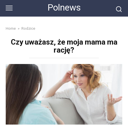
Skip
Polnews
to
content
Home
»
Rodzice
Czy uważasz, że moja mama ma
rację?