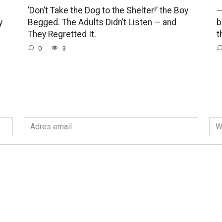
’Don’t Take the Dog to the Shelter!’ the Boy
—
y
Begged. The Adults Didn’t Listen — and
b
They Regretted It.
t
0
3
Adres
Wit
email
int
*