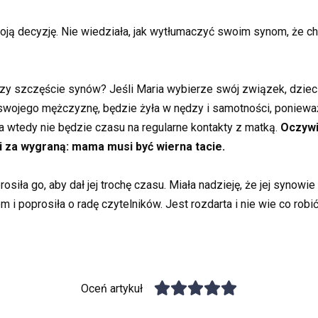
ją decyzję. Nie wiedziała, jak wytłumaczyć swoim synom, że chce
e czy szczęście synów? Jeśli Maria wybierze swój związek, dzie
i swojego mężczyznę, będzie żyła w nędzy i samotności, poniewa
a wtedy nie będzie czasu na regularne kontakty z matką.
Oczywi
li za wygraną: mama musi być wierna tacie.
ła go, aby dał jej trochę czasu. Miała nadzieję, że jej synowie
 i poprosiła o radę czytelników. Jest rozdarta i nie wie co robić
Oceń artykuł