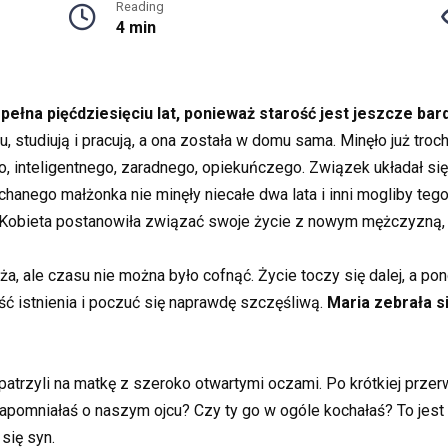
Reading
4 min
łna pięćdziesięciu lat, ponieważ starość jest jeszcze bard
u, studiują i pracują, a ona została w domu sama. Minęło już tro
nteligentnego, zaradnego, opiekuńczego. Związek układał się 
anego małżonka nie minęły niecałe dwa lata i inni mogliby tego n
Kobieta postanowiła związać swoje życie z nowym mężczyzną, a
 ale czasu nie można było cofnąć. Życie toczy się dalej, a pon
ość istnienia i poczuć się naprawdę szczęśliwą.
Maria zebrała s
atrzyli na matkę z szeroko otwartymi oczami. Po krótkiej przer
zapomniałaś o naszym ojcu? Czy ty go w ogóle kochałaś? To jest
się syn.