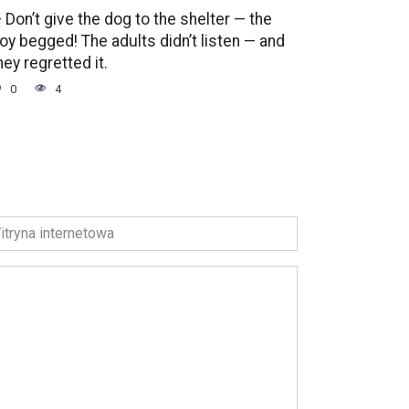
 Don’t give the dog to the shelter — the
oy begged! The adults didn’t listen — and
hey regretted it.
0
4
ryna
ernetowa