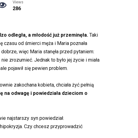
Views
286
zo odległa, a młodość już przeminęła.
Taki
chę czasu od śmierci męża i Maria poznała
dobrze, więc Maria stanęła przed pytaniem:
ie zrozumieć. Jednak to było jej życie i miała
le pojawił się pewien problem.
ownie zakochana kobieta, chciała żyć pełnią
ię na odwagę i powiedziała dzieciom o
wie najstarszy syn powiedział.
 hipokryzja. Czy chcesz przyprowadzić