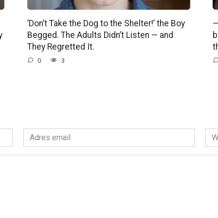
’Don’t Take the Dog to the Shelter!’ the Boy
—
y
Begged. The Adults Didn’t Listen — and
b
They Regretted It.
t
0
3
Adres
Wit
email
int
*