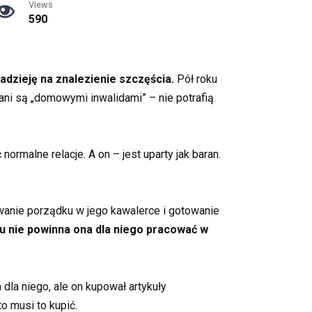
Views
590
adzieję na znalezienie szczęścia.
Pół roku
wani są „domowymi inwalidami” – nie potrafią
ormalne relacje. A on – jest uparty jak baran.
ywanie porządku w jego kawalerce i gotowanie
ku nie powinna ona dla niego pracować w
dla niego, ale on kupował artykuły
o musi to kupić.