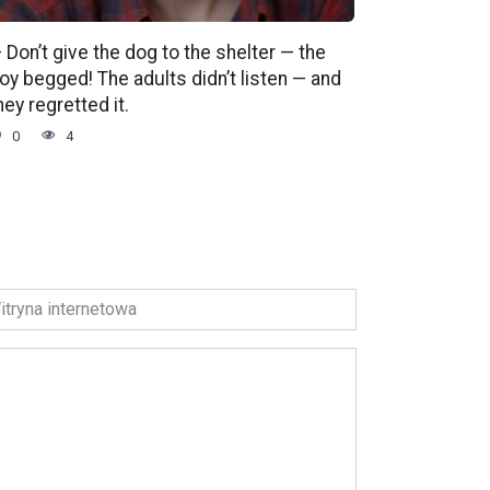
 Don’t give the dog to the shelter — the
oy begged! The adults didn’t listen — and
hey regretted it.
0
4
ryna
ernetowa