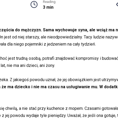
Reading
3 min
szczęścia do mężczyzn. Sama wychowuje syna, ale wciąż ma n
n jest od niej starszy, ale nieodpowiedzialny. Tacy ludzie nazy
ła dla niego pojemniki z jedzeniem na cały tydzień.
 Choć jest trudną osobą, potrafi znajdować kompromisy i budować n
t, nie ma ani dzieci, ani żony.
rzeka. Z jakiegoś powodu uznał, że jej obowiązkiem jest utrzym
a że ma dziecko i nie ma czasu na usługiwanie mu. W dodat
ę chwilą, a nie stać przy kuchence z mopem. Czasami gotowała 
 jej powodu wydaje tyle pieniędzy. Uważał, że jeśli ona gotuje, t