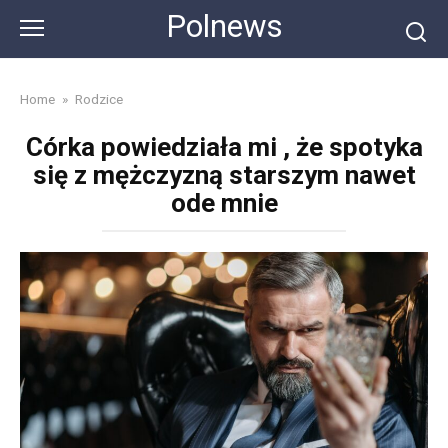
Skip
Polnews
to
content
Home
»
Rodzice
Córka powiedziała mi , że spotyka
się z mężczyzną starszym nawet
ode mnie