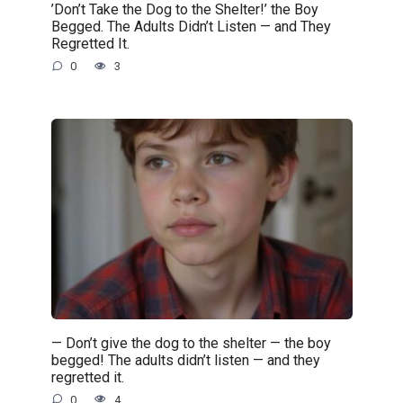
’Don’t Take the Dog to the Shelter!’ the Boy
Begged. The Adults Didn’t Listen — and They
Regretted It.
0
3
— Don’t give the dog to the shelter — the boy
begged! The adults didn’t listen — and they
regretted it.
0
4