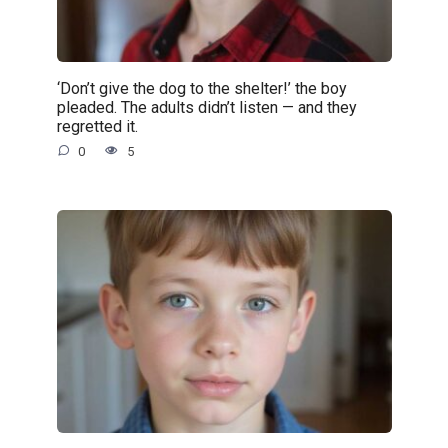
‘Don’t give the dog to the shelter!’ the boy
pleaded. The adults didn’t listen — and they
regretted it.
0
5