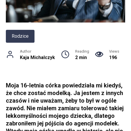
Rodzice
Author
Reading
Views
Kaja Michalczyk
2 min
196
Moja 16-letnia córka powiedziała mi kiedyś,
że chce zostać modelką. Ja jestem z innych
czasów i nie uważam, żeby to był w ogóle
zawód. Nie miałem zamiaru tolerować takiej
lekkomyślności mojego dziecka, dlatego
zabroniłem jej pójścia do agencji modelek.
Wtedy moja córka wpadła w histerię, ale nie