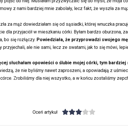
 pójść do niej. Musiałam przyzwyczaić się do myśli, że moja cór
rozmowy z nami bardziej mnie zabolały, lecz fakt, że wyszła za mą
zła za mąż dowiedziałam się od sąsiadki, której wnuczka pracuje
ie dla przyjaciół w mieszkaniu córki. Byłam bardzo oburzona, za
a, bo się rozłączy.
Powiedziała, że przyprowadzi swojego męża
yjechali, ale nie sami, lecz ze swatami, jak to się mówi, lepie
ej słuchałam opowieści o ślubie mojej córki, tym bardziej s
 wiedzą, że nie byliśmy nawet zaproszeni, a opowiadają z uśmie
órce. Zrobiliśmy dla niej wszystko, a w końcu zostaliśmy zepchn
Oceń artykuł