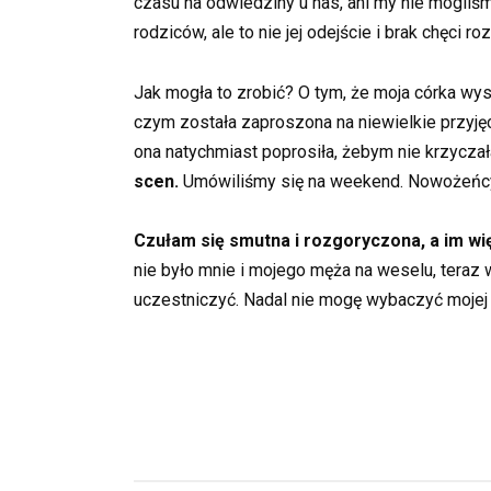
czasu na odwiedziny u nas, ani my nie mogliśmy
rodziców, ale to nie jej odejście i brak chęci 
Jak mogła to zrobić? O tym, że moja córka wys
czym została zaproszona na niewielkie przyjęc
ona natychmiast poprosiła, żebym nie krzyczał
scen.
Umówiliśmy się na weekend. Nowożeńcy prz
Czułam się smutna i rozgoryczona, a im więc
nie było mnie i mojego męża na weselu, teraz
uczestniczyć. Nadal nie mogę wybaczyć mojej c