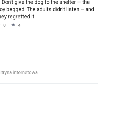
 Don’t give the dog to the shelter — the
oy begged! The adults didn’t listen — and
hey regretted it.
0
4
ryna
ernetowa