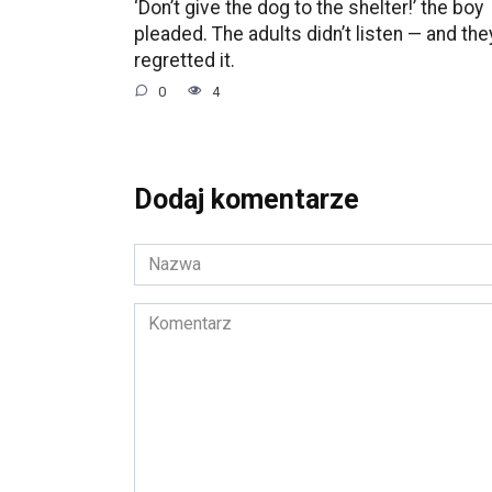
‘Don’t give the dog to the shelter!’ the boy
pleaded. The adults didn’t listen — and the
regretted it.
0
4
Dodaj komentarze
Nazwa
*
Komentarz