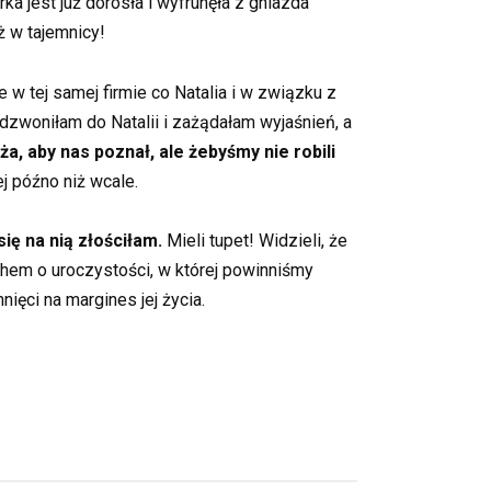
ka jest już dorosła i wyfrunęła z gniazda
ż w tajemnicy!
 w tej samej firmie co Natalia i w związku z
dzwoniłam do Natalii i zażądałam wyjaśnień, a
, aby nas poznał, ale żebyśmy nie robili
j późno niż wcale.
ię na nią złościłam.
Mieli tupet! Widzieli, że
chem o uroczystości, w której powinniśmy
ięci na margines jej życia.