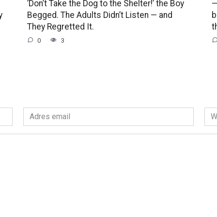
’Don’t Take the Dog to the Shelter!’ the Boy
—
y
Begged. The Adults Didn’t Listen — and
b
They Regretted It.
t
0
3
Adres
Wit
email
int
*