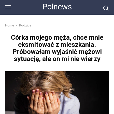
Skip
Polnews
to
content
Home
»
Rodzice
Córka mojego męża, chce mnie
eksmitować z mieszkania.
Próbowałam wyjaśnić mężowi
sytuację, ale on mi nie wierzy