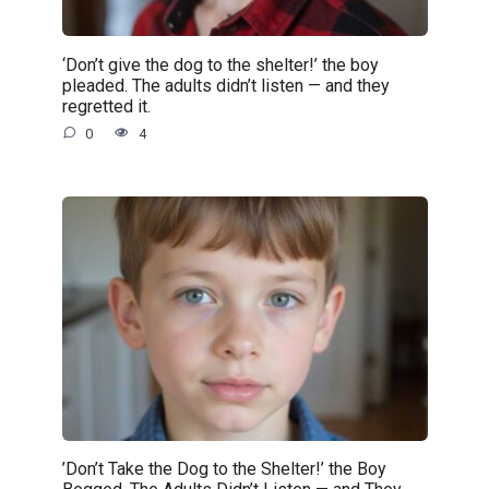
‘Don’t give the dog to the shelter!’ the boy
pleaded. The adults didn’t listen — and they
regretted it.
0
4
’Don’t Take the Dog to the Shelter!’ the Boy