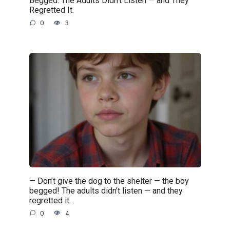
Begged. The Adults Didn’t Listen — and They
Regretted It.
0
3
— Don’t give the dog to the shelter — the boy
begged! The adults didn’t listen — and they
regretted it.
0
4