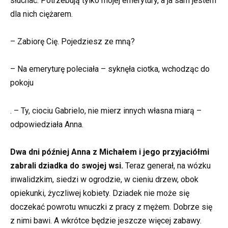
słuchać. Potrzebują tylko mojej emerytury, a ja sam jestem
dla nich ciężarem.
– Zabiorę Cię. Pojedziesz ze mną?
– Na emeryturę poleciała – syknęła ciotka, wchodząc do
pokoju
. – Ty, ciociu Gabrielo, nie mierz innych własna miarą –
odpowiedziała Anna.
Dwa dni później Anna z Michałem i jego przyjaciółmi
zabrali dziadka do swojej wsi.
Teraz generał, na wózku
inwalidzkim, siedzi w ogrodzie, w cieniu drzew, obok
opiekunki, życzliwej kobiety. Dziadek nie może się
doczekać powrotu wnuczki z pracy z mężem. Dobrze się
z nimi bawi. A wkrótce będzie jeszcze więcej zabawy.