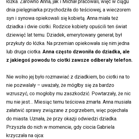
łóżka. Zarówno Anna, jak i Michał pracowali, więc w ciągu
dnia pielęgniarka przychodziła do teściowej, a wieczorem
syn i synowa opiekowali się kobietą. Anna miała też
dziadka i dwie ciotki. Rodzice kobiety opuścili ten świat
dziewięć lat temu. Dziadek, emerytowany generał, był
przykuty do łóżka. Na przemian opiekowała się nim jedna
lub druga ciotka.
Anna często dzwoniła do dziadka, ale
z jakiegoś powodu to ciotki zawsze odiberały telefon.
Nie wolno jej było rozmawiać z dziadkiem, bo ciotki na to
nie pozwalały – uważały, że mógłby się za bardzo
wzruszyć, co mogłoby mu zaszkodzić. Powtarzały, że nic
mu nie jest… Miesiąc temu teściowa zmarła. Anna musiała
załatwić sprawy związane z pogrzebem, więc pojechała
do miasta. Uznała, że przy okazji odwiedzi dziadka.
Przyszła do nich w momencie, gdy ciocia Gabriela
krzyczała na ojca: