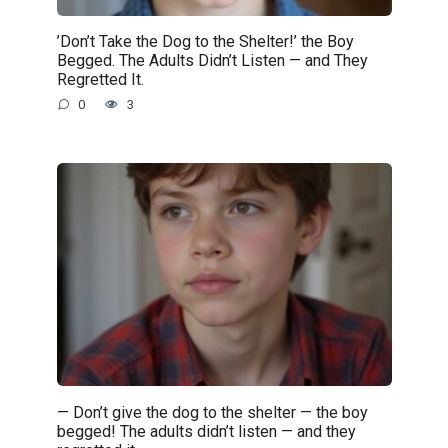
’Don’t Take the Dog to the Shelter!’ the Boy
Begged. The Adults Didn’t Listen — and They
Regretted It.
0
3
— Don’t give the dog to the shelter — the boy
begged! The adults didn’t listen — and they