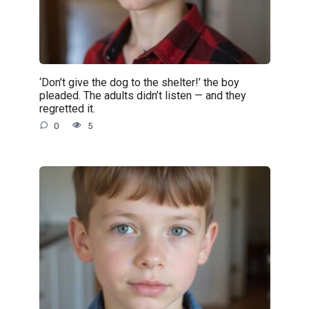
‘Don’t give the dog to the shelter!’ the boy
pleaded. The adults didn’t listen — and they
regretted it.
0
5