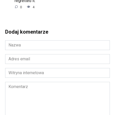
regretted it.
0
4
Dodaj komentarze
Nazwa
*
Adres
email
*
Witryna
internetowa
Komentarz