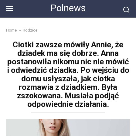
Skip
Polnews
to
content
Home
»
Rodzice
Ciotki zawsze mówiły Annie, że
dziadek ma się dobrze. Anna
postanowiła nikomu nic nie mówić
i odwiedzić dziadka. Po wejściu do
domu usłyszała, jak ciotka
rozmawia z dziadkiem. Była
zszokowana. Musiała podjąć
odpowiednie działania.