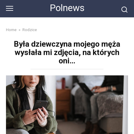
Skip
Polnews
to
content
Home
»
Rodzice
Była dziewczyna mojego męża
wysłała mi zdjęcia, na których
oni…