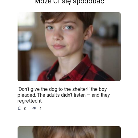
Może Ci się spodobać
‘Don’t give the dog to the shelter!’ the boy
pleaded. The adults didn’t listen — and they
regretted it.
0
4