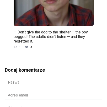
— Don’t give the dog to the shelter — the boy
begged! The adults didn’t listen — and they
regretted it.
0
4
Dodaj komentarze
Nazwa
*
Adres
email
*
Witryna