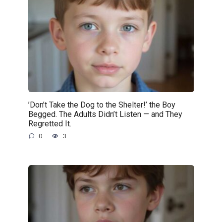
’Don’t Take the Dog to the Shelter!’ the Boy
Begged. The Adults Didn’t Listen — and They
Regretted It.
0
3