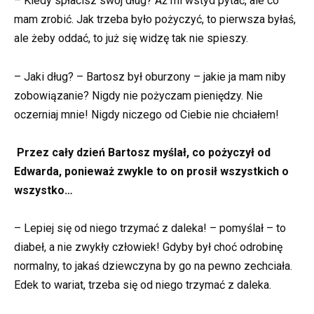
– Kiedy spłacisz swój dług? Aż mi wstyd pytać, ale co
mam zrobić. Jak trzeba było pożyczyć, to pierwsza byłaś,
ale żeby oddać, to już się widzę tak nie spieszy.
– Jaki dług? – Bartosz był oburzony – jakie ja mam niby
zobowiązanie? Nigdy nie pożyczam pieniędzy. Nie
oczerniaj mnie! Nigdy niczego od Ciebie nie chciałem!
Przez cały dzień Bartosz myślał, co pożyczył od
Edwarda, ponieważ zwykle to on prosił wszystkich o
wszystko…
– Lepiej się od niego trzymać z daleka! – pomyślał – to
diabeł, a nie zwykły człowiek! Gdyby był choć odrobinę
normalny, to jakaś dziewczyna by go na pewno zechciała.
Edek to wariat, trzeba się od niego trzymać z daleka.