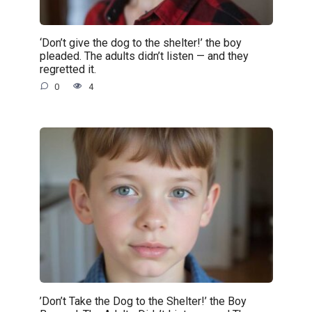
‘Don’t give the dog to the shelter!’ the boy
pleaded. The adults didn’t listen — and they
regretted it.
0
4
’Don’t Take the Dog to the Shelter!’ the Boy