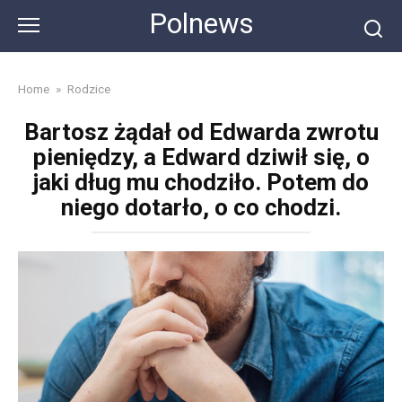
Skip
Polnews
to
content
Home
»
Rodzice
Bartosz żądał od Edwarda zwrotu
pieniędzy, a Edward dziwił się, o
jaki dług mu chodziło. Potem do
niego dotarło, o co chodzi.