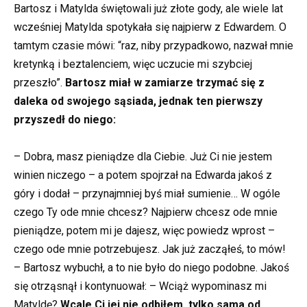
Bartosz i Matylda świętowali już złote gody, ale wiele lat
wcześniej Matylda spotykała się najpierw z Edwardem. O
tamtym czasie mówi: “raz, niby przypadkowo, nazwał mnie
kretynką i beztalenciem, więc uczucie mi szybciej
przeszło”.
Bartosz miał w zamiarze trzymać się z
daleka od swojego sąsiada, jednak ten pierwszy
przyszedł do niego:
– Dobra, masz pieniądze dla Ciebie. Już Ci nie jestem
winien niczego – a potem spojrzał na Edwarda jakoś z
góry i dodał – przynajmniej byś miał sumienie…
W ogóle
czego Ty ode mnie chcesz? Najpierw chcesz ode mnie
pieniądze, potem mi je dajesz, więc powiedz wprost –
czego ode mnie potrzebujesz. Jak już zacząłeś, to mów!
– Bartosz wybuchł, a to nie było do niego podobne. Jakoś
się otrząsnął i kontynuował: – Wciąż wypominasz mi
Matyldę?
Wcale Ci jej nie odbiłem, tylko sama od