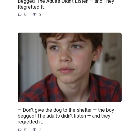
Begged. The Adults Didn’t Listen — and They
Regretted It.
0
3
— Don’t give the dog to the shelter — the boy
begged! The adults didn’t listen — and they
regretted it.
0
4