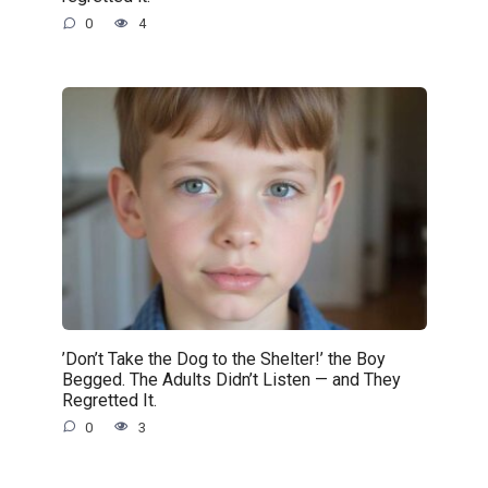
0
4
’Don’t Take the Dog to the Shelter!’ the Boy
Begged. The Adults Didn’t Listen — and They
Regretted It.
0
3