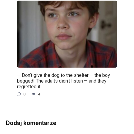
— Don’t give the dog to the shelter — the boy
begged! The adults didn’t listen — and they
regretted it.
0
4
Dodaj komentarze