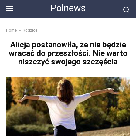
Skip
Polnews
to
content
Home
»
Rodzice
Alicja postanowiła, że nie będzie
wracać do przeszłości. Nie warto
niszczyć swojego szczęścia