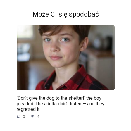
Może Ci się spodobać
‘Don’t give the dog to the shelter!’ the boy
pleaded. The adults didn’t listen — and they
regretted it.
0
4