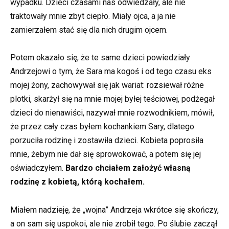
wypadku. Dzieci czasami nas odwiedzały, ale nie
traktowały mnie zbyt ciepło. Miały ojca, a ja nie
zamierzałem stać się dla nich drugim ojcem.
Potem okazało się, że te same dzieci powiedziały
Andrzejowi o tym, że Sara ma kogoś i od tego czasu eks
mojej żony, zachowywał się jak wariat: rozsiewał różne
plotki, skarżył się na mnie mojej byłej teściowej, podżegał
dzieci do nienawiści, nazywał mnie rozwodnikiem, mówił,
że przez cały czas byłem kochankiem Sary, dlatego
porzuciła rodzinę i zostawiła dzieci. Kobieta poprosiła
mnie, żebym nie dał się sprowokować, a potem się jej
oświadczyłem.
Bardzo chciałem założyć własną
rodzinę z kobietą, którą kochałem.
Miałem nadzieję, że „wojna” Andrzeja wkrótce się skończy,
a on sam się uspokoi, ale nie zrobił tego. Po ślubie zaczął