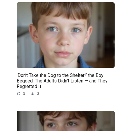
’Don’t Take the Dog to the Shelter!’ the Boy
Begged. The Adults Didn’t Listen — and They
Regretted It.
0
3