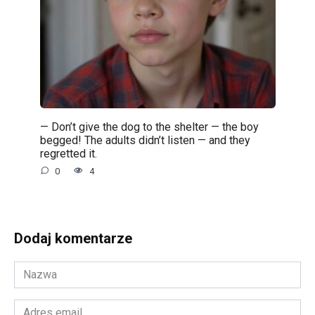
— Don’t give the dog to the shelter — the boy
begged! The adults didn’t listen — and they
regretted it.
0
4
Dodaj komentarze
Nazwa
*
Adres