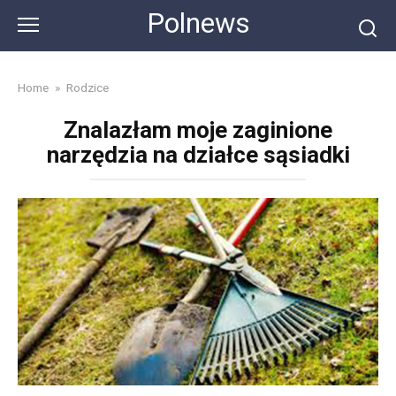
Skip
Polnews
to
content
Home
»
Rodzice
Znalazłam moje zaginione
narzędzia na działce sąsiadki