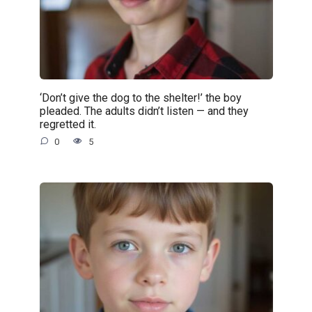
‘Don’t give the dog to the shelter!’ the boy
pleaded. The adults didn’t listen — and they
regretted it.
0
5