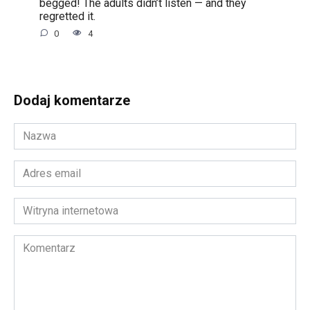
begged! The adults didn’t listen — and they
regretted it.
0
4
Dodaj komentarze
Nazwa
*
Adres
email
*
Witryna
internetowa
Komentarz