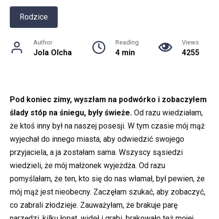
Rodzice
Author
Reading
Views
Jola Olcha
4 min
4255
Pod koniec zimy, wyszłam na podwórko i zobaczyłem
ślady stóp na śniegu, były świeże.
Od razu wiedziałam,
że ktoś inny był na naszej posesji. W tym czasie mój mąż
wyjechał do innego miasta, aby odwiedzić swojego
przyjaciela, a ja zostałam sama. Wszyscy sąsiedzi
wiedzieli, że mój małżonek wyjeżdża. Od razu
pomyślałam, że ten, kto się do nas włamał, był pewien, że
mój mąż jest nieobecny. Zaczęłam szukać, aby zobaczyć,
co zabrali złodzieje. Zauważyłam, że brakuje parę
narzędzi, kilku łopat, wideł i grabi, brakowało też mojej