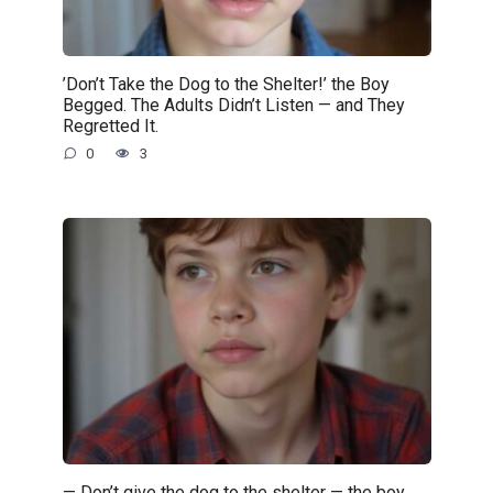
’Don’t Take the Dog to the Shelter!’ the Boy
Begged. The Adults Didn’t Listen — and They
Regretted It.
0
3
— Don’t give the dog to the shelter — the boy