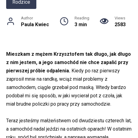
Rodzice
Author
Reading
Views
Paula Kwiec
3 min
2583
Mieszkam z mężem Krzysztofem tak długo, jak długo
z nim jestem, a jego samochód nie chce zapalić przy
pierwszej próbie odpalenia.
Kiedy po raz pierwszy
zaprosił mnie na randkę, wciąż miał problemy z
samochodem, ciągle grzebał pod maską. Wtedy bardzo
podobał mi się sposób, w jaki wycierał pot z czoła, jak
miał brudne policzki po pracy przy samochodzie.
Teraz jesteśmy małżeństwem od dwudziestu czterech lat,
a samochód nadal jeździ na ostatnich oparach! W ostatnim
roku, spód był spróchniały, a naprawa wymagała