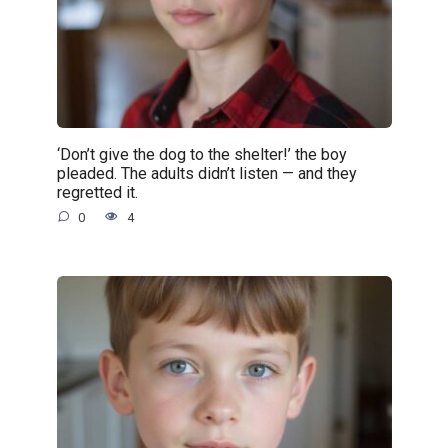
‘Don’t give the dog to the shelter!’ the boy
pleaded. The adults didn’t listen — and they
regretted it.
0
4