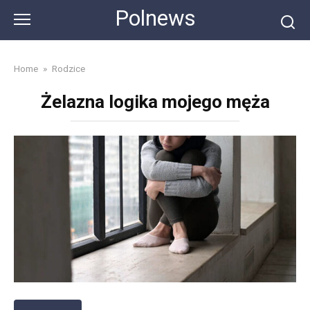
Skip
Polnews
to
content
Home
»
Rodzice
Żelazna logika mojego męża