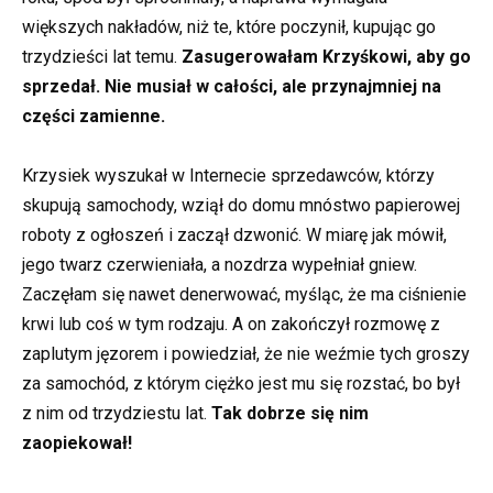
większych nakładów, niż te, które poczynił, kupując go
trzydzieści lat temu.
Zasugerowałam Krzyśkowi, aby go
sprzedał. Nie musiał w całości, ale przynajmniej na
części zamienne.
Krzysiek wyszukał w Internecie sprzedawców, którzy
skupują samochody, wziął do domu mnóstwo papierowej
roboty z ogłoszeń i zaczął dzwonić. W miarę jak mówił,
jego twarz czerwieniała, a nozdrza wypełniał gniew.
Zaczęłam się nawet denerwować, myśląc, że ma ciśnienie
krwi lub coś w tym rodzaju. A on zakończył rozmowę z
zaplutym jęzorem i powiedział, że nie weźmie tych groszy
za samochód, z którym ciężko jest mu się rozstać, bo był
z nim od trzydziestu lat.
Tak dobrze się nim
zaopiekował!