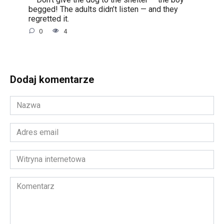
begged! The adults didn’t listen — and they
regretted it.
0
4
Dodaj komentarze
Nazwa
*
Adres
email
*
Witryna
internetowa
Komentarz