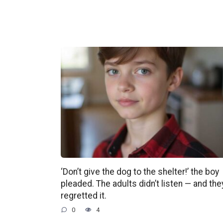
‘Don’t give the dog to the shelter!’ the boy
pleaded. The adults didn’t listen — and the
regretted it.
0
4