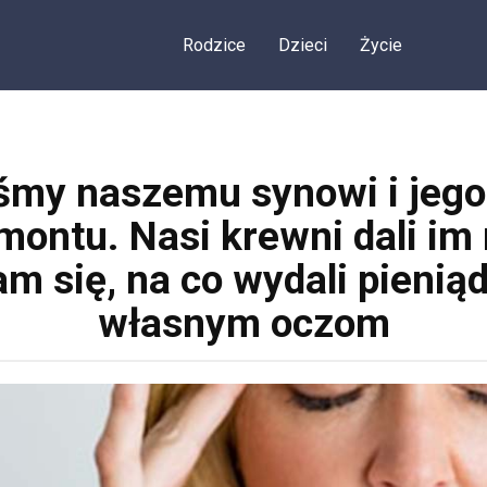
Rodzice
Dzieci
Życie
liśmy naszemu synowi i jego
ontu. Nasi krewni dali im 
m się, na co wydali pienią
własnym oczom