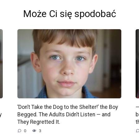
Może Ci się spodobać
’Don’t Take the Dog to the Shelter!’ the Boy
—
y
Begged. The Adults Didn’t Listen — and
b
They Regretted It.
t
0
3