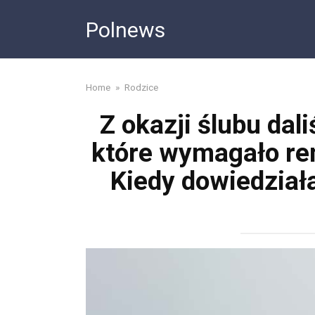
Skip
Polnews
to
content
Home
»
Rodzice
Z okazji ślubu da
które wymagało rem
Kiedy dowiedziała