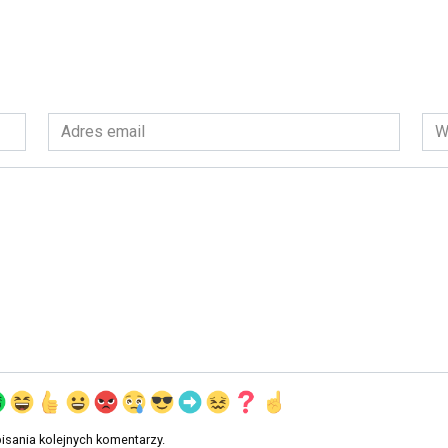
Adres
Wit
email
int
*
isania kolejnych komentarzy.