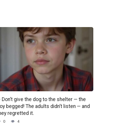
 Don’t give the dog to the shelter — the
oy begged! The adults didn’t listen — and
hey regretted it.
0
4