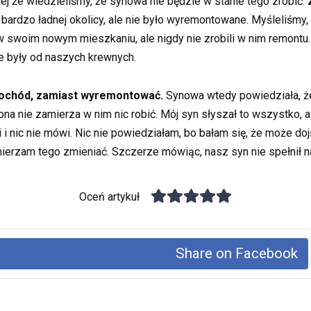
ej że wiedzieliśmy, że synowa nie będzie w stanie tego zrobić.
ardzo ładnej okolicy, ale nie było wyremontowane. Myśleliśmy, 
w swoim nowym mieszkaniu, ale nigdy nie zrobili w nim remontu.
e były od naszych krewnych.
mochód, zamiast wyremontować.
Synowa wtedy powiedziała, że 
a nie zamierza w nim nic robić. Mój syn słyszał to wszystko, al
oi i nic nie mówi. Nic nie powiedziałam, bo bałam się, że może do
mierzam tego zmieniać. Szczerze mówiąc, nasz syn nie spełnił 
Oceń artykuł
Share on Facebook