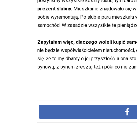
pokryliśmy wszystkie koszty ślubu, tym bardzi
prezent ślubny.
Mieszkanie znajdowało się w b
sobie wyremontują. Po ślubie para mieszkała 
samochód. W zasadzie wszystkie te pieniądz
Zapytałam więc, dlaczego woleli kupić sa
nie będzie współwłaścicielem nieruchomości, on
się, że to my dbamy o jej przyszłość, a ona st
synową, z synem zresztą też i póki co nie za