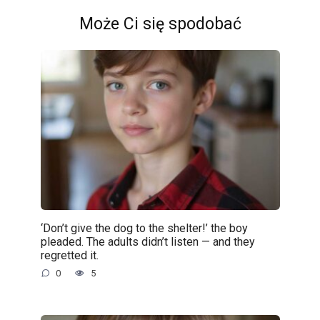
Może Ci się spodobać
‘Don’t give the dog to the shelter!’ the boy
pleaded. The adults didn’t listen — and they
regretted it.
0
5