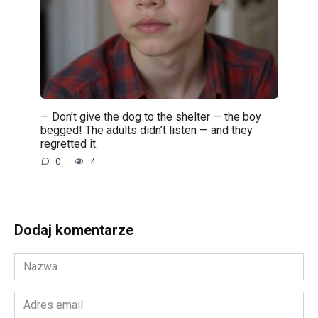
— Don’t give the dog to the shelter — the boy
begged! The adults didn’t listen — and they
regretted it.
0
4
Dodaj komentarze
Nazwa
*
Adres
email