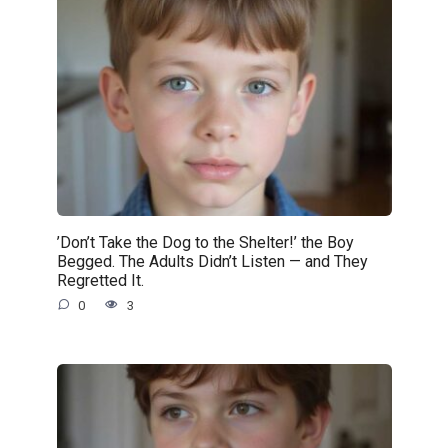
’Don’t Take the Dog to the Shelter!’ the Boy
Begged. The Adults Didn’t Listen — and They
Regretted It.
0
3