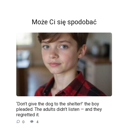
Może Ci się spodobać
‘Don’t give the dog to the shelter!’ the boy
pleaded. The adults didn’t listen — and they
regretted it.
0
4