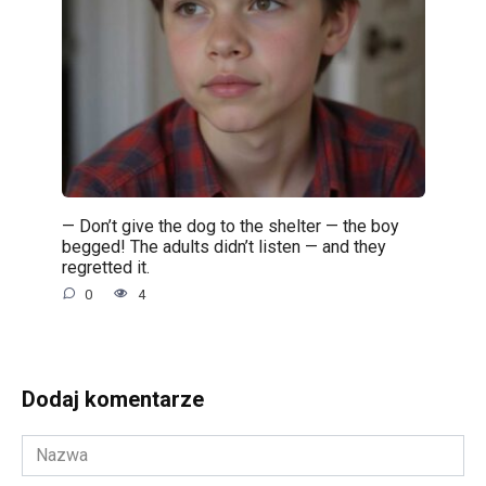
— Don’t give the dog to the shelter — the boy
begged! The adults didn’t listen — and they
regretted it.
0
4
Dodaj komentarze
Nazwa
*