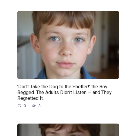
’Don’t Take the Dog to the Shelter!’ the Boy
Begged. The Adults Didn’t Listen — and They
Regretted It.
0
3