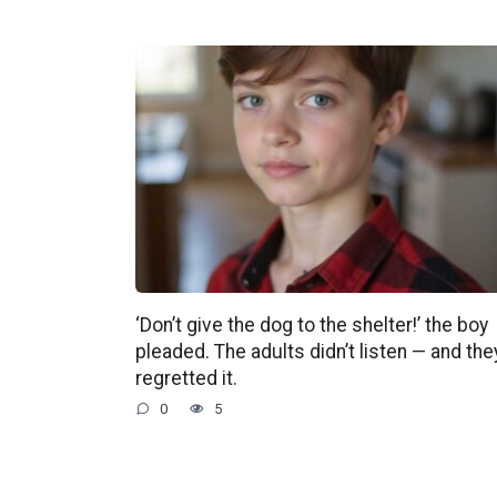
‘Don’t give the dog to the shelter!’ the boy
pleaded. The adults didn’t listen — and the
regretted it.
0
5