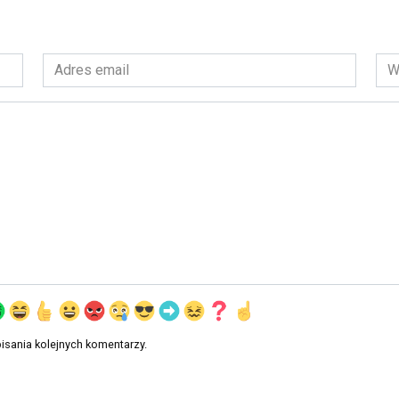
Adres
Wit
email
int
*
isania kolejnych komentarzy.