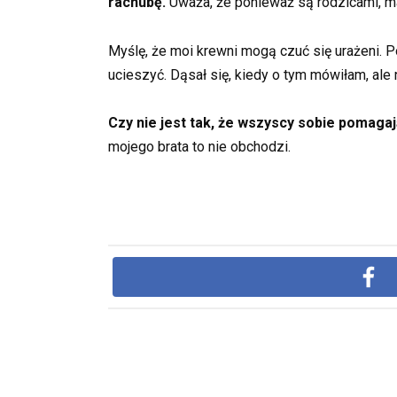
rachubę.
Uważa, że ponieważ są rodzicami, maj
Myślę, że moi krewni mogą czuć się urażeni. P
ucieszyć. Dąsał się, kiedy o tym mówiłam, ale n
Czy nie jest tak, że wszyscy sobie pomagaj
mojego brata to nie obchodzi.