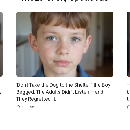
’Don’t Take the Dog to the Shelter!’ the Boy
—
y
Begged. The Adults Didn’t Listen — and
b
They Regretted It.
t
0
3