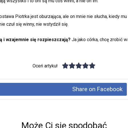
ą wszystko i to oni są mu coś winni, a nie on im.
ostawa Piotrka jest oburzająca, ale on mnie nie słucha, kiedy m
ie czuł się winny, nie wstydził się.
ą i wzajemnie się rozpieszczają?
Ja jako córka, chcę zrobić w
Oceń artykuł
Share on Facebook
Może Ci się spodobać