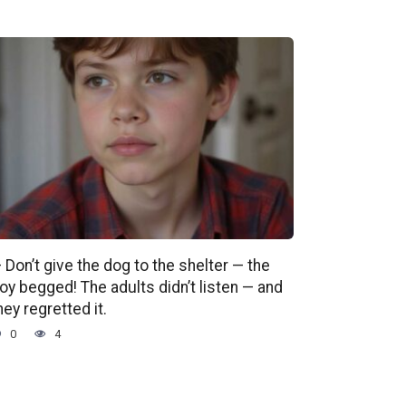
 Don’t give the dog to the shelter — the
oy begged! The adults didn’t listen — and
hey regretted it.
0
4