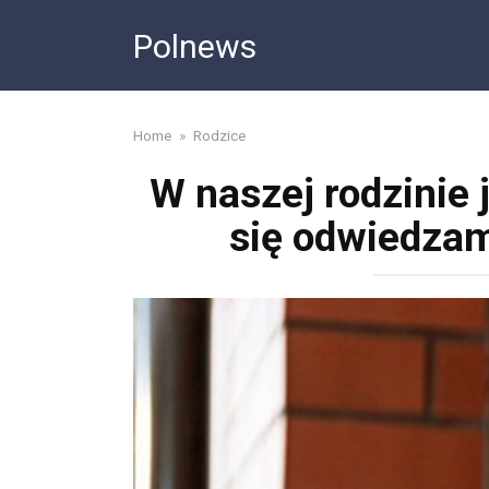
Skip
Polnews
to
content
Home
»
Rodzice
W naszej rodzinie 
się odwiedzam