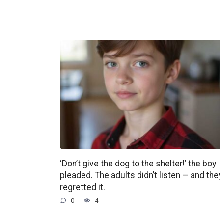
‘Don’t give the dog to the shelter!’ the boy
pleaded. The adults didn’t listen — and the
regretted it.
0
4