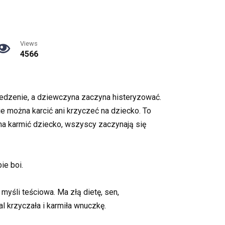
Views
4566
jedzenie, a dziewczyna zaczyna histeryzować.
ie można karcić ani krzyczeć na dziecko. To
na karmić dziecko, wszyscy zaczynają się
ie boi.
śli teściowa. Ma złą dietę, sen,
l krzyczała i karmiła wnuczkę.