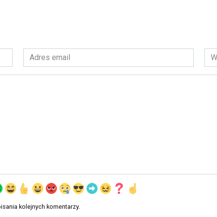
Adres
Wit
email
int
*
isania kolejnych komentarzy.