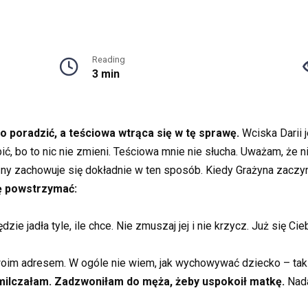
Reading
3 min
o poradzić, a teściowa wtrąca się w tę sprawę.
Wciska Darii 
ić, bo to nic nie zmieni. Teściowa mnie nie słucha. Uważam, że n
ny zachowuje się dokładnie w ten sposób. Kiedy Grażyna zaczy
ę powstrzymać:
zie jadła tyle, ile chce. Nie zmuszaj jej i nie krzycz. Już się Cieb
im adresem. W ogóle nie wiem, jak wychowywać dziecko – tak my
milczałam. Zadzwoniłam do męża, żeby uspokoił matkę.
Nada