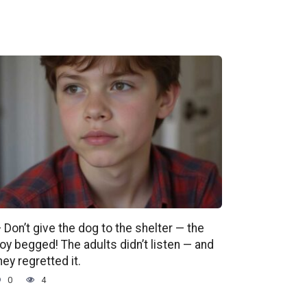
 Don’t give the dog to the shelter — the
oy begged! The adults didn’t listen — and
hey regretted it.
0
4