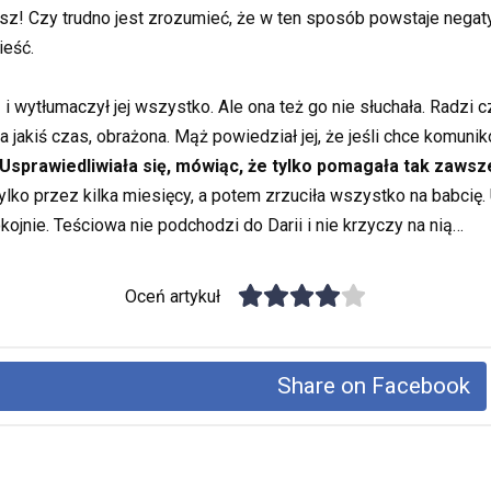
asz! Czy trudno jest zrozumieć, że w ten sposób powstaje nega
ieść.
wytłumaczył jej wszystko. Ale ona też go nie słuchała. Radzi 
a jakiś czas, obrażona. Mąż powiedział jej, że jeśli chce komun
Usprawiedliwiała się, mówiąc, że tylko pomagała tak zawsze
ylko przez kilka miesięcy, a potem zrzuciła wszystko na babcię. 
ojnie. Teściowa nie podchodzi do Darii i nie krzyczy na nią…
Oceń artykuł
Share on Facebook