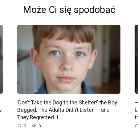
Może Ci się spodobać
’Don’t Take the Dog to the Shelter!’ the Boy
—
y
Begged. The Adults Didn’t Listen — and
b
They Regretted It.
t
0
3