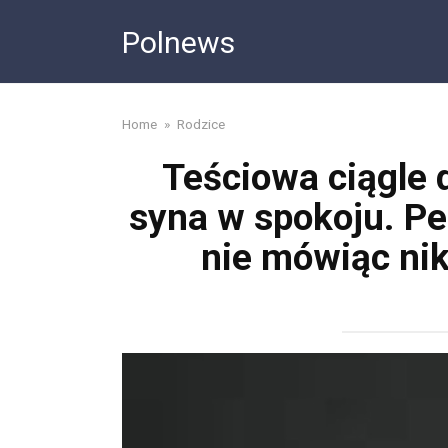
Skip
Polnews
to
content
Home
»
Rodzice
Teściowa ciągle 
syna w spokoju. Pe
nie mówiąc ni