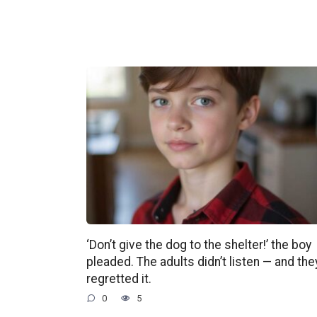
‘Don’t give the dog to the shelter!’ the boy
pleaded. The adults didn’t listen — and the
regretted it.
0
5