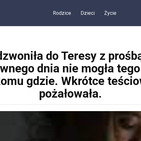
Rodzice
Dzieci
Życie
dzwoniła do Teresy z prośb
wnego dnia nie mogła tego 
komu gdzie. Wkrótce teścio
pożałowała.