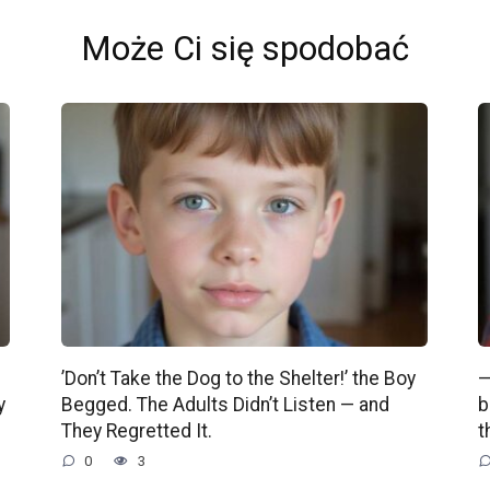
Może Ci się spodobać
’Don’t Take the Dog to the Shelter!’ the Boy
—
y
Begged. The Adults Didn’t Listen — and
b
They Regretted It.
t
0
3