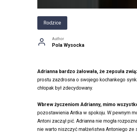
Rodzice
Author
Pola Wysocka
Adrianna bardzo żałowała, że zepsuła związ
prostu zazdrosna o swojego kochankego synka. 
chłopak był zdecydowany.
Wbrew życzeniom Adrianny, mimo wszystko po
pozostawienia Antka w spokoju. W pewnym mom
Antoni zaczął pić. Adrianna nie mogła rozpozn
nie warto niszczyć małżeństwa Antoniego ze