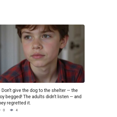
 Don’t give the dog to the shelter — the
oy begged! The adults didn’t listen — and
hey regretted it.
0
4