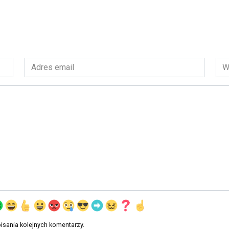
Adres
Wit
email
int
*
isania kolejnych komentarzy.