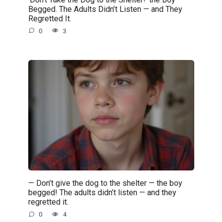
Begged. The Adults Didn’t Listen — and They
Regretted It.
0
3
— Don’t give the dog to the shelter — the boy
begged! The adults didn’t listen — and they
regretted it.
0
4