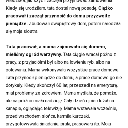
wiedziała, jak szyć i zaczęła przyjmować zamówienia.
Kiedy się urodziłam, tata dostał nową posadę.
Ciężko
pracował i zaczął przynosić do domu przyzwoite
pieniądze.
Zbudowali dwupiętrowy dom, potem narodziła
się moja siostra.
Tata pracował, a mama zajmowała się domem,
mieliśmy ogród warzywny.
Tata ciągle wracał późno z
pracy, z przyjaciółmi był albo na łowieniu ryb, albo na
polowaniu. Mama wykonywała wszystkie prace domowe.
Tata przynosił pieniądze do domu, a prace domowe go nie
dotykały. Kiedy skończył 60 lat, przeszedł na emeryturę,
miał problemy ze zdrowiem. Mama myślała, że pomoże,
ale na próżno miała nadzieję. Cały dzień ojciec leżał na
kanapie, oglądając telewizję. Mama wstawała wcześnie,
przed wschodem słońca, karmiła kurczaki,
przygotowywała śniadanie, prała, prasowała itp. Moja