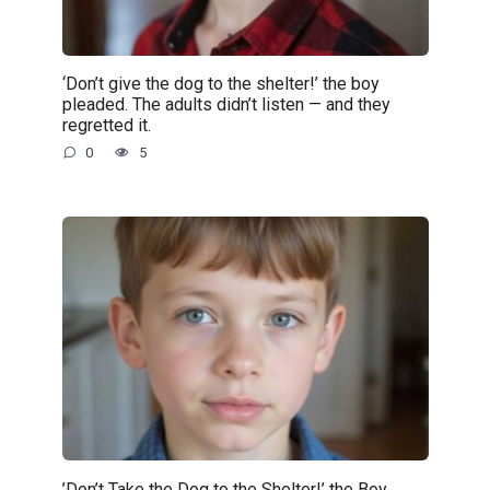
‘Don’t give the dog to the shelter!’ the boy
pleaded. The adults didn’t listen — and they
regretted it.
0
5
’Don’t Take the Dog to the Shelter!’ the Boy