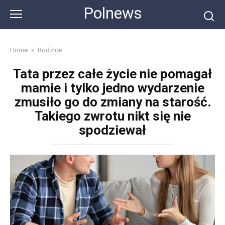
Skip
Polnews
to
content
Home
»
Rodzice
Tata przez całe życie nie pomagał
mamie i tylko jedno wydarzenie
zmusiło go do zmiany na starość.
Takiego zwrotu nikt się nie
spodziewał