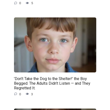
0
5
’Don’t Take the Dog to the Shelter!’ the Boy
Begged. The Adults Didn’t Listen — and They
Regretted It.
0
3