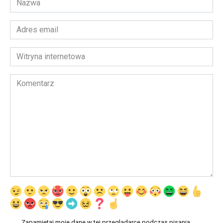
*
Adres
email
*
Witryna
internetowa
Komentarz
Zapamiętaj moje dane w tej przeglądarce podczas pisania