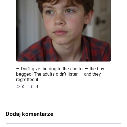
— Don’t give the dog to the shelter — the boy
begged! The adults didn’t listen — and they
regretted it.
0
4
Dodaj komentarze
Nazwa