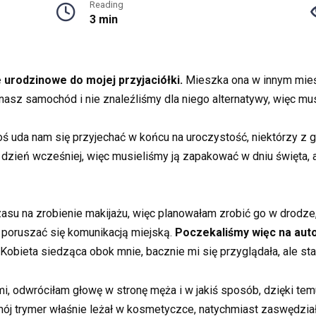
Reading
3 min
 urodzinowe do mojej przyjaciółki.
Mieszka ona w innym mieśc
nasz samochód i nie znaleźliśmy dla niego alternatywy, więc mu
koś uda nam się przyjechać w końcu na uroczystość, niektórzy z 
a dzień wcześniej, więc musieliśmy ją zapakować w dniu święta, 
zasu na zrobienie makijażu, więc planowałam zrobić go w drodz
 poruszać się komunikacją miejską.
Poczekaliśmy więc na autob
Kobieta siedząca obok mnie, bacznie mi się przyglądała, ale sta
 odwróciłam głowę w stronę męża i w jakiś sposób, dzięki temu
ój trymer właśnie leżał w kosmetyczce, natychmiast zaswędziały