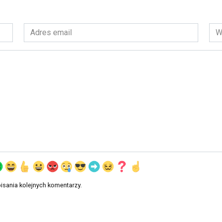
Adres
Wit
email
int
*
isania kolejnych komentarzy.