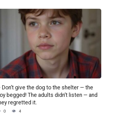
 Don’t give the dog to the shelter — the
oy begged! The adults didn’t listen — and
hey regretted it.
0
4