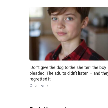
‘Don’t give the dog to the shelter!’ the boy
pleaded. The adults didn’t listen — and the
regretted it.
0
4