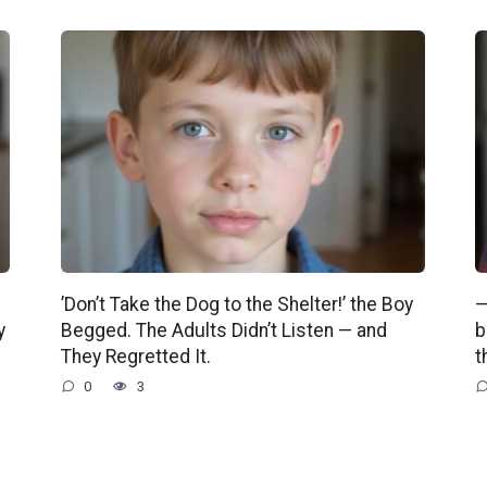
’Don’t Take the Dog to the Shelter!’ the Boy
—
y
Begged. The Adults Didn’t Listen — and
b
They Regretted It.
t
0
3